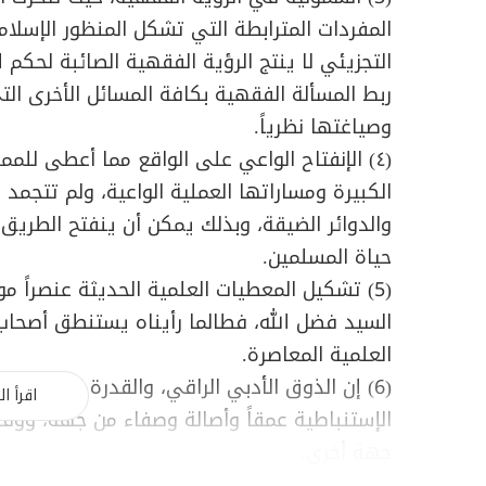
المفردات المترابطة التي تشكل المنظور الإسلا
التجزيئي لا ينتج الرؤية الفقهية الصائبة لحكم
ربط المسألة الفقهية بكافة المسائل الأخرى الت
وصياغتها نظرياً.
(٤) الإنفتاح الواعي على الواقع مما أعطى للم
الكبيرة ومساراتها العملية الواعية، ولم تتجمد
والدوائر الضيقة، وبذلك يمكن أن ينفتح الطريق
حياة المسلمين.
(5) تشكيل المعطيات العلمية الحديثة عنصراً 
السيد فضل الله، فطالما رأيناه يستنطق أصح
العلمية المعاصرة.
(6) إن الذوق الأدبي الراقي، والقدرة اللغوية
اقرأ ال
الإستنباطية عمقاً وأصالة وصفاء من جهة، ووف
جهة أخرى.
وفي الوقت الذي يعبر فيه منهجه الإستنباطي ال