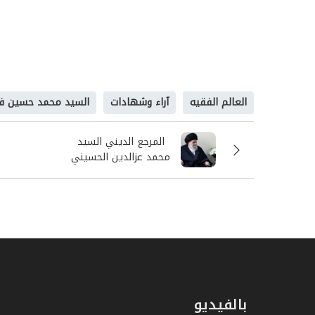
يعبر في الوقت نفسه عن رصيده الفقهي الكبي
تنتمي إلى مدرسة النجف الأشرف من جهة، وإلى
من جهة أخرى.
وعلى ضوء هذه الخصوصيات التي تميز المنهج ا
العالم الفقيه
آراء وشهادات
السيد محمد حسين فض
وعلى ضوء المستوى الكبير لقدراته الفكرية والس
فيه نموذجاً لفقيه يملك من العمق والنضج والح
المرجع الديني السيد
الأمة وأمالها ….
محمد عزالدين الحسيني
الزنجاني
بالفيديو