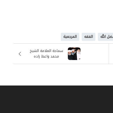
ر، ويكشف عن تجربة فقهية أصيلة وعميقة
 أسرة علمية عريقة أنجبت عشرات الفقهاء
لإستنباطي عند سماحة السيد فضل الله،
ل الله
الفقه
المرجعية
ياسية والإجتماعية والجهادية فإننا نجد
داثة ما يعطيه موقعاً تنشد إليه طموحات
سماحة العلامة الشيخ
محمد واعظ زاده
الخراساني