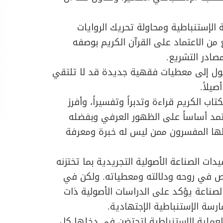
ة الإستنباطية ومحاولة تحريك الروايات
من الاعتماد على القرآن الكريم بوصفه
ادر التشريع.
ول إلى معطيات فقهية جديدة قد لا تلتقي
يلاً.
 الكريم قراءة وتدبراً وتفسيراً، وأفرز
تمد أساساً على الظهور العرفي وبفضله
 لها المفسرون ممن ليس له خبرة ومعرفة
قيدات الصناعة الأصولية التجريدية بما تختزنه
 في روحه ودلالته ومعطياته. ولكن في
صناعة يؤكد على الدراسات الأصولية ذات
ارسة الإستنباطية الإجتهادية.
العملية الإستنباطية لتحتضن في دخلها كل