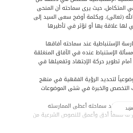
مي المتكامل، حيث يرى سماحته أن المنحى
 الله (تعالى). وبكلمة أوضح سعى السيد إلى
ي لها علاقة بها أو تؤثر في تأطيرها
مارسة الإستنباطية عند سماحته أفاقها
 مسألة الإستنباط عنده في الآفاق المنغلقة
 أمام تطوير حركة الإجتهاد وتفعيلها في
موضوعياً لتحديد الرؤية الفقهية في منهج
اب التخصص والخبرة في شتى الموضوعات
 المتميزة عند سماحته أعطى الممارسته
مزيد
ر له فهماً أدق وأعمق للنصوص الشرعية من
متميز عن قدراته الخلاقة وقدراته الهائلة