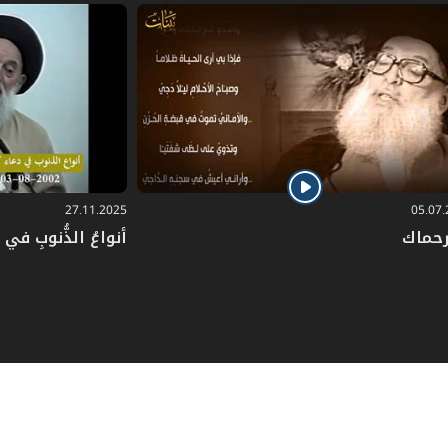
27.11.2025
05.07
رحماك
أنواعُ الذُّنوبِ في دُ