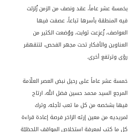
بخمسة عشر عاماً، عقد ونصف من الزمن زُلزلت
فيه المنطقة بأسرها تباعاً، عصفت فيها
العواصف، زُعزِعت ثوابت، ووُضعت الكثير من
العناوين والأفكار تحت مجهر الفحص، لتتقهقر
رؤى وترتفع أخرى.
خمسة عشر عاماً على رحيل نبض العصر العلّامة
المرجع السيد محمد حسين فضل الله، ارتاح
فيها بشخصه من كل ما تعب لأجله، وترك
لمريديه من معين إرثه الزاخر فرصة إعادة قراءة
كل ما كتب لمعرفة استخلاص المواقف اللحظيّة