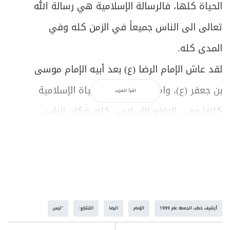
الحياة كلها، فالرسالة الإسلامية هي رسالة الله
تعالى الى الناس جميعاً في الزمن كله وفي
المدى كله.
لقد عاش الإمام الرضا (ع) بعد أبيه الإمام موسى
بن جعفر (ع)، وامتد تأثيره في الحياة الإسلامية
اقرأ المزيد
كلها وفي الواقع الإسلامي كله، فكان الناس
يردون اليه ليتعلّموا منه، وكان يواجه كل
القضايا التي تتحرك في المرحلة التي عاش
فيها من قضايا الصراع الفكري والتنوع الديني،
فكان (ع) يجلس الى النصارى والى اليهود
أرشيف خطب الجمعة عام 1999
الإمام
الرضا
التشيّع:
"ليس
والصابئة والملاحدة ليناقشهم وليدخل معهم