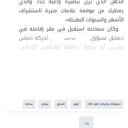
الذهن الذي يرى ببصيرة واعية جداً، والذي
يعطيك من موقعه علامات منيرة لاستشراف
الأشهر والسنوات المقبلة».
وكان سماحته استقبل في مقر إقامته في
دمشق مسؤول المكتب السياسي لحركة حماس
اقرأ المزيد
موسى أبو مرزوق يرافقه مصطفى اللداوي،
حيث جرى خلال اللقاء البحث في الآفاق التي
تطل عليها الانتفاضة الفلسطينية في ظل
المرحلة الراهنة وما يُخطط على للمنطقة من
مشاريع.
وجرى التأكيد على أهمية رفد الانتفاضة
والشعب الفلسطيني بالدعم السياسي
استقبالات واتصالات العام 2002
الوزير
السابق
ميشال
سماحة
والإعلامي والمادي لتجاوز الضغوط الصعبة التي