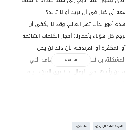
الذي يتحول فيه الزوج إلى سيّد للمرأة لا تملك
معه أي خيار في أن تريد أو لا تريد؟
هذه أمور بدأت تهز العالم، وقد لا يكفي أن
نرجم كل هؤلاء بأحجارنا؛ أحجار الكلمات الشاتمة
أو المكفّرة أو المزندقة، لأن ذلك لن يحل
المشكلة، بل أخشى أن نكون كالنعامة التي
اقرأ المزيد
تدفن رأسها في الرمال، فلا ترى الصيّاد بينما
الصياد يراها جيداً ويصوّب إليها بندقيته. وإذا
أردنا أن نكون واعين وأن نكون رساليين في
مستوى الرسالة ونحمل رسالة الإسلام من أجل
أن نطلقها للعالم كله، علينا أن ندخل المعركة
السيدة فاطمة الزهراء(ع)
فاطمة(ع)...