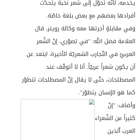
يخدمه، لأنّه تحوّل إلى شعر نخبة يتحدّث
أفرادها بعضهم مع بعض بلغة خاصّة.
وفي مقابلةٍ أجرتها معه وكالة رويتر، قال
العلامة فضل الله: "في تصوّري، إنّ الشّعر
العربيّ في التّجارب الشعريّة الأخيرة، ابتعد عن
أن يكون شعراً عربيّاً. أنا لا أتوقّف عند
المصطلحات، حتّى لا يقال إنَّ المصطلحات تتطوّر
كما هو الإنسان يتطوّر".
وأضاف: "إنّ
كثيراً من الشّعراء
العرب اّلذين