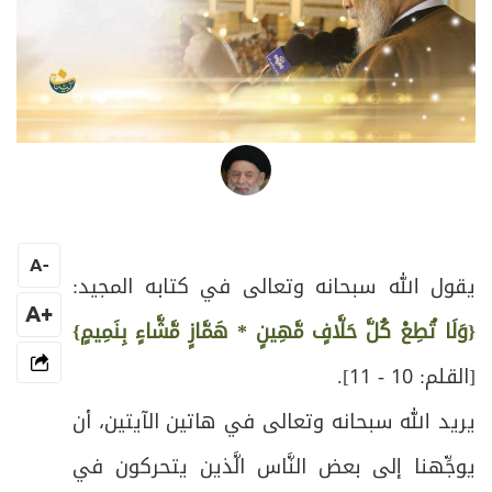
العلامة المرجع السيد محمد حسين فضل الله
A
-
يقول الله سبحانه وتعالى في كتابه المجيد:
+A
{وَلَا تُطِعْ كُلَّ حَلَّافٍ مَّهِينٍ * هَمَّازٍ مَّشَّاءٍ بِنَمِيمٍ}
[القلم: 10 - 11].
يريد الله سبحانه وتعالى في هاتين الآيتين، أن
يوجِّهنا إلى بعض النَّاس الَّذين يتحركون في