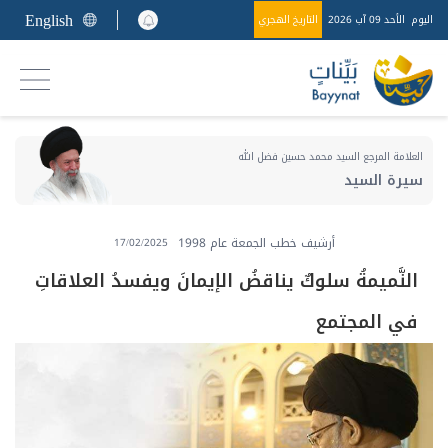
English
اليوم
الأحد 09 آب 2026
التاريخ الهجري
العلامة المرجع السيد محمد حسين فضل الله
سيرة السيد
أرشيف خطب الجمعة عام 1998
17/02/2025
النَّميمةُ سلوكٌ يناقضُ الإيمانَ ويفسدُ العلاقاتِ
في المجتمع