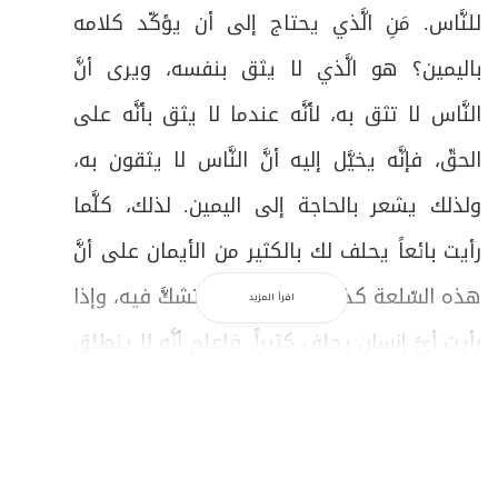
للنَّاس. مَنِ الَّذي يحتاج إلى أن يؤكّد كلامه
باليمين؟ هو الَّذي لا يثق بنفسه، ويرى أنَّ
النَّاس لا تثق به، لأنَّه عندما لا يثق بأنَّه على
الحقّ، فإنَّه يخيَّل إليه أنَّ النَّاس لا يثقون به،
ولذلك يشعر بالحاجة إلى اليمين. لذلك، كلَّما
رأيت بائعاً يحلف لك بالكثير من الأيمان على أنَّ
هذه السّلعة كذا وكذا، عليك أن تشكَّ فيه، وإذا
اقرأ المزيد
رأيت أيَّ إنسان يحلف كثيراً، فاعلم أنَّه لا ينطلق
من الحقيقة بحسب الغالب.
{وَلَا تُطِعْ كُلَّ حَلَّافٍ مَّهِينٍ}
، و"مهين" يعني
حقير، والمراد حقارة الرَّأي، أي الشَّخص الَّذي لا