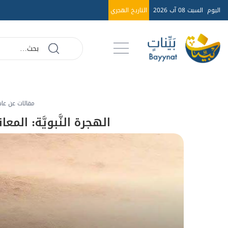
اليوم
السبت 08 آب 2026
التاريخ الهجري
مقالات عن عا
الهجرة النَّبويَّة: المعا