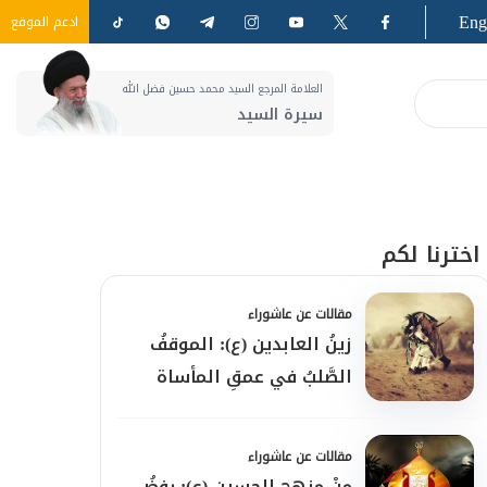
Eng
ادعم الموقع
العلامة المرجع السيد محمد حسين فضل الله
سيرة السيد
اخترنا لكم
مقالات عن عاشوراء
زينُ العابدين (ع): الموقفُ
الصَّلبُ في عمقِ المأساة
مقالات عن عاشوراء
مِنْ منهجِ الحسينِ (ع): رفضُ