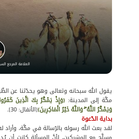
العلامة المرجع ال
يقول الله سبحانه وتعالى وهو يحدّثنا عن الظّر
مكَّة إلى المدينة:
{وَإِذْ يَمْكُرُ بِكَ الَّذِينَ كَفَرُوا
وَيَمْكُرُ اللَّهُ ۖ وَاللَّهُ خَيْرُ الْمَاكِرِينَ}
[الأنفال: 30].
بداية الدّعوة
لقد بعث الله رسوله بالرّسالة في مكَّة، وأراد ل
مسلَّح مع المشركين، لأنَّ المسألة كانت أن يُ