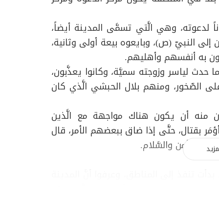
ً لدعوته، وهي الَّتي تسمَّى المدينة أيضاً،
إلى النبيّ (ص)، وبايعوه بيعة أولى وثانية،
ون به أنفسهم وأهليهم.
 حدث لياسر وزوجته سميَّة، وكانوا يعذَّبون،
ى الصّخور، ومنهم بلال الحبشي الَّذي كان
ون منه أن يكون هناك مواجهة مع الَّذين
مَر بقتال، حتَّى إذا ضاق ببعضهم الأمر، قال
يها الأمن والسَّلام.
مزيد
 بدأت تنفذ إلى المناطق، وعرفوا أنَّ المدينة
ا الواقع الجديد، خافوا أن يملك النَّبيّ قوّة
 الضّعف، وليكون النَّبيّ في موقع القوَّة،
ي النَّدوة الَّتي عقدوها في المكان الَّذي