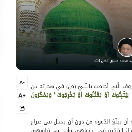
سيد محمد حسين فضل الله
A
-
وف الَّتي أحاطت بالنّبيّ (ص) في هجرته من
 لِيُثْبِتُوكَ أَوْ يَقْتُلُوكَ أَوْ يُخْرِجُوكَ ۚ وَيَمْكُرُونَ
+A
ه أن يبلّغ الدَّعوة من دون أن يدخل في صراع
دخِلَ الفكرة في عقولهم، وأن يربح قلوبهم،