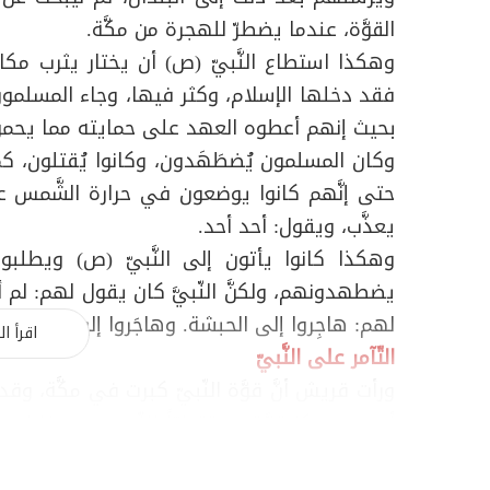
القوَّة، عندما يضطرّ للهجرة من مكَّة.
وهكذا استطاع النَّبيّ (ص) أن يختار يثرب مكانا
فقد دخلها الإسلام، وكثر فيها، وجاء المسلمون 
بحيث إنهم أعطوه العهد على حمايته مما يحم
وكان المسلمون يُضطَهَدون، وكانوا يُقتلون، كما
حتى إنَّهم كانوا يوضعون في حرارة الشَّمس عل
يعذَّب، ويقول: أحد أحد.
وهكذا كانوا يأتون إلى النَّبيّ (ص) ويطلب
يضطهدونهم، ولكنَّ النّبيَّ كان يقول لهم: لم أؤ
لهم: هاجِروا إلى الحبشة. وهاجَروا إليها ليجدوا ف
اقرأ ال
التّآمر على النَّبيّ
ورأت قريش أنَّ قوَّة النّبيّ كبرت في مكَّة، وقد
أصبحت مركز قوَّة مستقبليّاً للنّبيّ، ومن خلال هذ
كبرى، وأن يتمدَّد في المناطق، ليصبحوا في موقع
فتآمروا فيما بينهم، وقُدّمَت اقتراحات ثلاثة ف