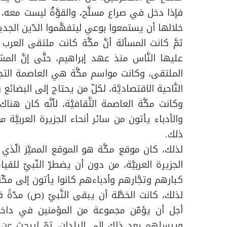
فإذا دخل في صراع مسلَّح، والقوَّةُ ليست معه، 
خلالها أن يستمعوا بوعي ليتفهَّموا الدّين الجدي
ثمَّ كانت المسألة أنَّ مكَّة كانت ملتقى العرب
عليها النَّاس منذ عهد إبراهيم، حتَّى إنَّ الم
الملتقى، وكانت مواسم مكَّة هي العاصمة التجا
النَّاحية الاقتصاديَّة، لكلّ من يحتاج إلى البضائع
وكانت مكَّة العاصمة الثَّقافيَّة، لأنَّه كان
والأدباء يأتون من سائر أنحاء الجزيرة العربيَّ
ذلك.
لذلك، كان موقع مكَّة هو الموقع المميَّز الّذي
الجزيرة العربيَّة، من دون أن يضطرّ النّبيّ للقيا
كبارهم وتجَّارهم وأدباءهم كانوا يأتون إلى مكّ
لذلك، كانت الخطَّة أن يبقى النَّبيّ (ص) مدّةً في
أجل أن يؤمّن مجموعة من المؤمنين في داخل مكّ
ويرسلهم بعد ذلك إلى البلدان، ثمّ ليبحث عن 