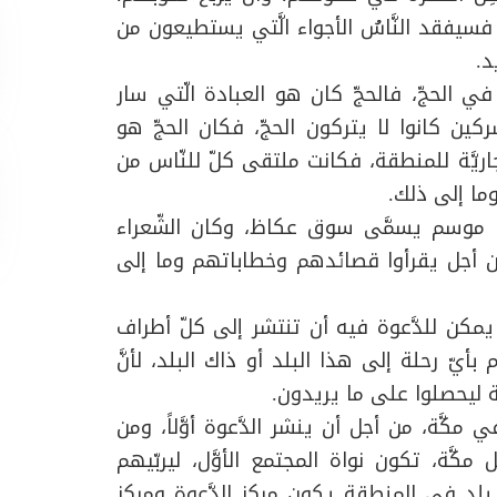
فسيفقد النَّاسُ الأجواء الَّتي يستطيعون من
د.
 في الحجّ، فالحجّ كان هو العبادة الّتي سار
شركين كانوا لا يتركون الحجّ، فكان الحجّ هو
ريَّة للمنطقة، فكانت ملتقى كلّ للنّاس من
 وما إلى ذلك.
 هناك موسم يسمَّى سوق عكاظ، وكان الشّعراء
ة من أجل يقرأوا قصائدهم وخطاباتهم وما إلى
 يمكن للدَّعوة فيه أن تنتشر إلى كلّ أطراف
م بأيّ رحلة إلى هذا البلد أو ذاك البلد، لأنَّ
ة ليحصلوا على ما يريدون.
 مكَّة، من أجل أن ينشر الدَّعوة أوَّلاً، ومن
َة، تكون نواة المجتمع الأوَّل، ليربّيهم
بلد في المنطقة يكون مركز الدَّعوة ومركز