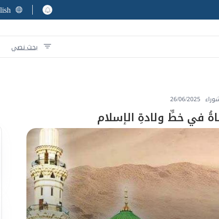
lish
بحث نصي
شوراء
26/06/2025
ناةُ في خطِّ ولادةِ الإسلام