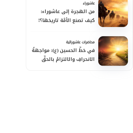
عاشوراء
من الهجرة إلى عاشوراء:
كيف تصنع الأمَّة تاريخها؟!
محاضرات عاشورائية
في خطِّ الحسين (ع): مواجهةُ
الانحرافِ والالتزامُ بالحقِّ