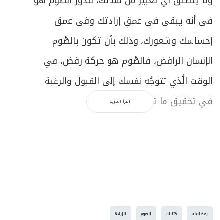
ولا ينطلق أي تعبير من لسانك، فدور الصَّوم هو
في أنه يبقى في عمقِ إرادتك وفي عمق
إحساسك وشعورك، وذلك بأن تكون بالصَّوم
الإنسان الرافض، فالصَّوم هو حركة رفض، في
الوقت الَّذي تتوجَّه نفسك إلى القبول والرغبة
في تحقيق ما تريد.
اقرأ المزيد
ومن هنا، فقد نعيش الصوم في هذه
المفردات، وربما ننحرف في ممارستنا له، بأن
نطوّق هذا الرفض في السحور وفي الفطور،
بنحو لا يُحقّق شيئاً فيما نستعد له من مآكل
رمضانيات
كتابات
الصوم
الإرادة