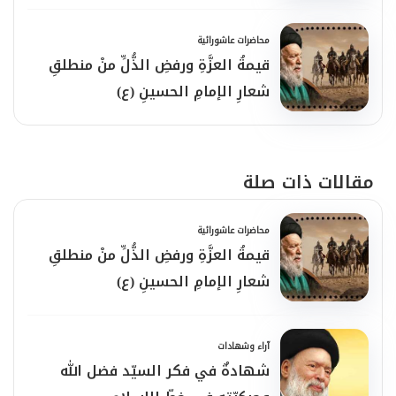
محاضرات عاشورائية
قيمةُ العزَّةِ ورفضِ الذُّلِّ منْ منطلقِ
شعارِ الإمامِ الحسينِ (ع)
مقالات ذات صلة
محاضرات عاشورائية
قيمةُ العزَّةِ ورفضِ الذُّلِّ منْ منطلقِ
شعارِ الإمامِ الحسينِ (ع)
آراء وشهادات
شهادةٌ في فكر السيّد فضل الله