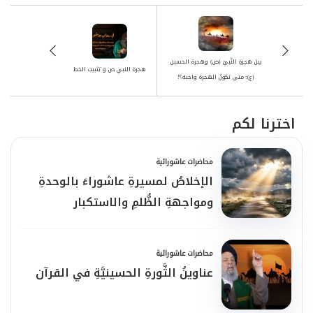
بينَ هجرةِ النَّبيّ (ص) وهجرة الحسين
هجرة النبي ص و تثبيت الخط
(ع): متى تكونُ الهجرة واجبة؟!
اخترنا لكم
محاضرات عاشورائية
الإخلاصُ لمسيرةِ عاشوراءَ بالوحدةِ
ومواجهةِ الظُّلمِ والاستكبار
محاضرات عاشورائية
عناوينُ الثَّورةِ الحسينيَّةِ في القرآن