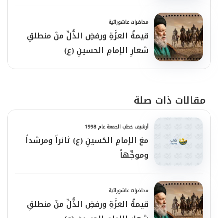
محاضرات عاشورائية
قيمةُ العزَّةِ ورفضِ الذُّلِّ منْ منطلقِ
شعارِ الإمامِ الحسينِ (ع)
مقالات ذات صلة
أرشيف خطب الجمعة عام 1998
معَ الإمامِ الحُسينِ (ع) ثائراً ومرشداً
وموجِّهاً
محاضرات عاشورائية
قيمةُ العزَّةِ ورفضِ الذُّلِّ منْ منطلقِ