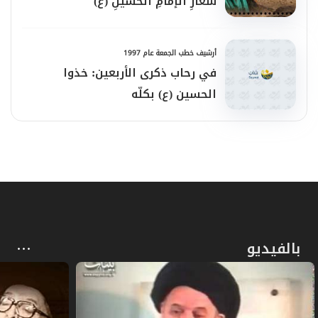
شعارِ الإمامِ الحسينِ (ع)
أرشيف خطب الجمعة عام 1997
في رحاب ذكرى الأربعين: خذوا
الحسين (ع) بكلّه
بالفيديو