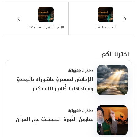
دروس من عاشوراء
الإمام الحسين ع نبراس الشهادة
اخترنا لكم
محاضرات عاشورائية
الإخلاصُ لمسيرةِ عاشوراءَ بالوحدةِ
ومواجهةِ الظُّلمِ والاستكبار
محاضرات عاشورائية
عناوينُ الثَّورةِ الحسينيَّةِ في القرآن