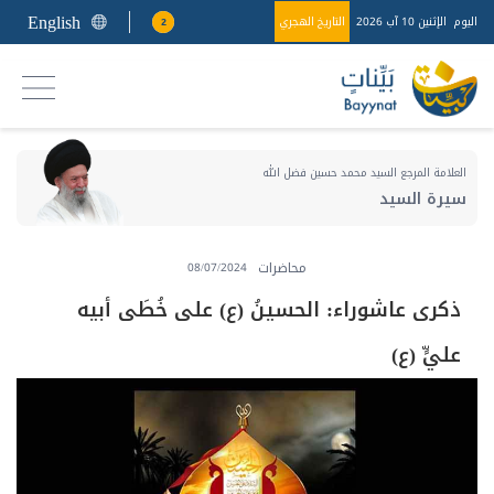
English
اليوم
الإثنين 10 آب 2026
التاريخ الهجري
2
العلامة المرجع السيد محمد حسين فضل الله
سيرة السيد
محاضرات
08/07/2024
ذكرى عاشوراء: الحسينُ (ع) على خُطَى أبيه
عليٍّ (ع)