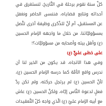
كلِّ سنة نقوم برحلة في التَّاريخ، لنستغرق في
أحداثه ونتابع قضاياه، فننسى الحاضر ونغفل
عن المستقبل، أم أنَّ للذّكرى وظيفة أخرى تتَّصل
بمسؤوليَّاتنا، من خلال ما واجهه الإمام الحسين
(ع) وأهل بيته وأصحابه من مسؤوليَّات؟!
على خطى عليٍّ (ع)
وفي هذا الاتجاه، قد يكون من الخير لنا أن
ندرس واقع الأمَّة كما درسه الإمام الحسين (ع)،
لأنَّ الحسين (ع) لم يرتجل حركته، ولم تكن ردَّ
فعلٍ لدعوة النَّاس إيَّاه، ولكنَّ الحسين (ع) عاش
مع أبيه الإمام عليّ (ع) الّذي واجه كلّ التَّعقيدات