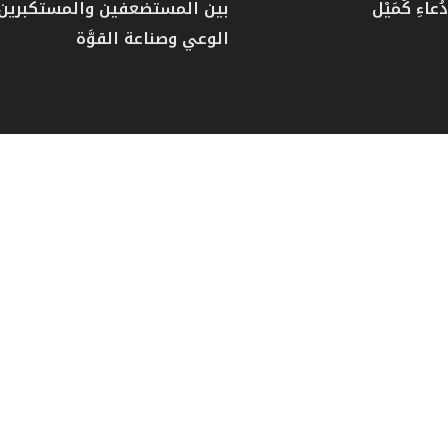
عاءِ كُمَيْل
بين المستضعفين والمستكبرين: 
الوعي وصناعة القوَّة