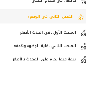
خاتمة ـ في أحكام التخلي
79
ص
الفصل الثاني: في الوضوء
87
ص
المبحث الأول ـ في الحدث الأصغر
89
ص
المبحث الثاني ـ غاية الوضوء وهدفه
90
ص
تتمة فيما يحرم على المحدث بالأصغر
93
ص
المبحث الثالث ـ شروط الوضوء
94
ص
المبحث الرابع ـ في أفعال الوضوء
103
المبحث الخامس ـ في أحكام الخلل في
ص
111
الوضوء