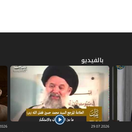
ص
المبحث السادس ـ في وضوء الجبيرة
113
المبحث السابع ـ وضوء المسلوس
ص
118
والمبطون
ص
الفصل الثالث: في الأغسال
121
بالفيديو
ص
المبحث الأول ـ في الجنابة
124
ص
المبحث الثاني ـ في الحيض
130
ص
المبحث الثالث ـ في النفاس
151
ص
المبحث الرابع ـ في الاستحاضة
157
.2026
29.07.2026