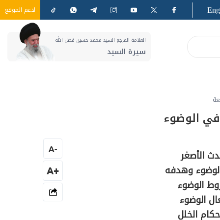
Eng
ادعم الموقع
العلامة المرجع السيد محمد حسين فضل الله
سيرة السيد
عة
 في الوضوء
A
-
دث الأصغر
الوضوء وهدفه
+A
وط الوضوء
ال الوضوء
كام الخلل