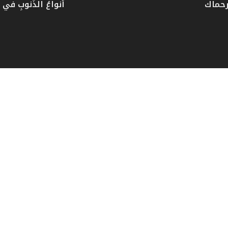
رحماك
أنواعُ الذُّنوبِ في دُ