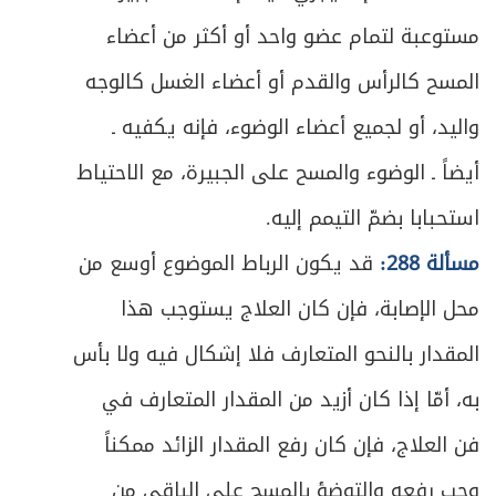
ص
المبحث الخامس ـ السجود
مستوعبة لتمام عضو واحد أو أكثر من أعضاء
299
المسح كالرأس والقدم أو أعضاء الغسل كالوجه
ص
المبحث السادس ـ التشهد والتسليم
311
واليد، أو لجميع أعضاء الوضوء، فإنه يكفيه ـ
ص
الفصل الثالث: الخلل الواقع في الصلاة
317
أيضاً ـ الوضوء والمسح على الجبيرة، مع الاحتياط
ص
استحبابا بضمّ التيمم إليه.
المبحث الأول : منافيات الصلاة
320
مسألة 288:
قد يكون الرباط الموضوع أوسع من
ص
المبحث الثاني ـ الزيادة والنقصان
324
محل الإصابة، فإن كان العلاج يستوجب هذا
ص
المبحث الثالث ـ في الشك
333
المقدار بالنحو المتعارف فلا إشكال فيه ولا بأس
به، أمّا إذا كان أزيد من المقدار المتعارف في
ص
الفصل الرابع: صلاة المسافر
349
فن العلاج، فإن كان رفع المقدار الزائد ممكناً
ص
القصر والتمام
351
وجب رفعه والتوضؤ بالمسح على الباقي من