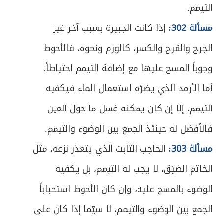
ص
التيمم.
الثالث ـ فائدة اتخاذ رأس السنة وكيفيته
557
مسألة 302:
إذا كانت الجبيرة بسبب آخر غير
ص
الرابع- خمس مال التجارة
559
الجرح والقرح والكسر، كالورم ونحوه، فالأحوط
ص
الخامس - كيفية تقدير الخمس
571
وجوباً المسح عليها مع إضافة التيمم احتياطاً.
أما الأرمد الذي يضرّه استعمال الماء فيكفيه
ص
الفصل الثاني: في أحكام دفع الخمس
577
التيمم، إلا إن كان يمكنه غسل ما حول العين
ص
المبحث الأول ـ في أوصاف المستحق
579
فالأفضل له حينئذ الجمع بين الوضوء والتيمم.
ص
المبحث الثاني ـ في أحكام الدفع للمستحق
582
مسألة 303:
الحاجب الثابت الذي يتعذر نزعه، مثل
الخاتم الضيّق، لا يجب له التيمم، بل يكفيه
ص
المبحث الثالث ـ في أحكام تلف الخمس
586
الوضوء بالمسح عليه، وإن كان الأحوط استحباباً
الباب السادس - في الأمر بالمعروف والنهي عن
ص
591
الجمع بين الوضوء والتيمم، لا سيّما إذا كان على
المنكر