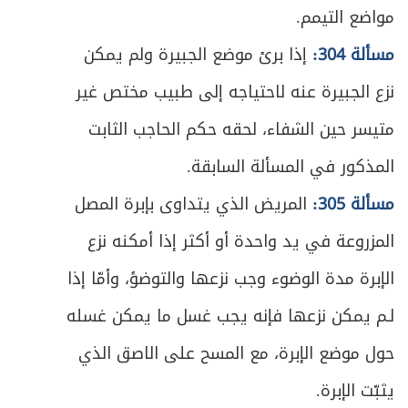
مواضع التيمم.
ص
المبحث الأول ـ في من يجب عليه الأمر والنهي
593
مسألة 304:
إذا برئ موضع الجبيرة ولم يمكن
ص
المبحث الثاني ـ في من يجب أمره ونهيه
نزع الجبيرة عنه لاحتياجه إلى طبيب مختص غير
596
متيسر حين الشفاء، لحقه حكم الحاجب الثابت
ص
المبحث الثالث ـ في مراتب الأمر والنهي
598
المذكور في المسألة السابقة.
ص
المبحث الرابع ـ في أحكام الأمر والنهي
601
مسألة 305:
المريض الذي يتداوى بإبرة المصل
ص
الباب السابع- في أحكام الدفاع
المزروعة في يد واحدة أو أكثر إذا أمكنه نزع
611
الإبرة مدة الوضوء وجب نزعها والتوضؤ، وأمّا إذا
المبحث الأول ـ في الدفاع عن النفس
ص
612
لـم يمكن نزعها فإنه يجب غسل ما يمكن غسله
ومُتعلَّقاتها
حول موضع الإبرة، مع المسح على الاصق الذي
ص
المبحث الثاني ـ في الدفاع عن الوطن
618
يثبّت الإبرة.