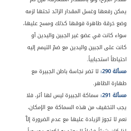
ص
384
الاقتداء
يمكن رفعها وغسل المقدار الزائد تحتها لزمه
ص
وضع خرقة طاهرة فوقها كذلك ومسح عليها،
المبحث الثاني ـ في كيفية الاقتداء
386
سواء كانت في عضو غير الجبين واليدين أو
ص
المبحث الثالث ـ في شروط الاقتداء
388
كانت على الجبين واليدين مع ضمّ التيمم إليه
ص
المبحث الرابع ـ في شروط إمام الجماعة
394
احتياطاً استحبابياً.
مسألة 290:
لا تضر نجاسة باطن الجبيرة مع
ص
المبحث الخامس ـ في كيفية صلاة الجماعة
398
طهارة الظاهر.
المبحث السادس ـ في أحكام مترتبة على
ص
400
مسألة 291:
سماكة الجبيرة ليس لها أثر، فلا
الجماعة
يجب التخفيف من هذه السماكة مع الإمكان،
الفصل السادس - في سائر الصلوات الواجبة
ص
403
نعم لا تجوز الزيادة عليها مع عدم الضرورة إلاَّ
والمستحبة