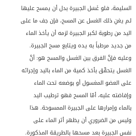
السليمة، فلو غَسَل الجبيرة بدل أن يمسح عليها
ص
المبحث الخامس ـ في أحكام التيمم
223
لـم يغنِ ذلك الغسل عن المسح، فإن جف ما على
ص
الباب الثاني: في الصلاة
229
اليد من رطوبة لكبر الجبيرة لزمه أن يأخذ الماء
ص
هيئة الصلاة وصورتها العامة
230
من جديد مرطباً به يده ويتابع مسح الجبيرة.
وعليه فإنَّ الفرق بين الغسل والمسح هو: أنَّ
ص
الفصل الأول: في مقدمات الصلاة
235
الغسل يتحقّق بأخذ كمية من الماء باليد وإجرائه
ص
المبحث الأول ـ في أوقات الفرائض ونوافلها
237
على العضو المغسول أو بوضعه تحت الماء
ص
المبحث الثاني ـ في لباس المصلي
وإفاضته عليه، أمّا المسح فهو ترطيب اليد
246
بالماء وإمرارها على الجبيرة الممسوحة. هذا
ص
في ما يُعفى عنه من النجاسة في الصلاة
250
وليس من الضروري أن يظهر أثر الماء على
ص
المبحث الثالث ـ في مكان المصلي
259
نفس الجبيرة بعد مسحها بالطريقة المذكورة.