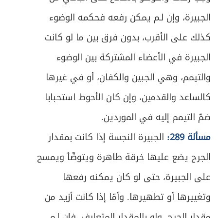
ص
الوَطن وأقسامه
الجبيرة، وإن لـم يمكن رفعه فحكمه الوضوء
352
كذلك على الأقرب، بدون فرق بين ما لو كانت
ص
المبحث الأول ـ في ما يتحقّق به السفر
355
الجبيرة في الأعضاء المشتركة بين الوضوء
ص
المبحث الثاني ـ في ما ينقطع به السفر
360
والتيمم، وهي الجبين والكفان، أو في غيرها
ص
كالساعد والقدمين، وإن كان الأحوط استحبابا
المبحث الثالث ـ من يستثنى من حكم القصر
367
ضمّ التيمم إليه في الموردين.
ص
المبحث الرابع ـ مبدأ الشروع في القصر
376
مسألة 289:
الجبيرة النجسة إذا كانت بمقدار
المبحث الخامس ـ أحكام الخلل في صلاة
ص
الجرح يضع عليها خرقة طاهرة ويتوضّأ ويمسح
378
المسافر
على الجبيرة، حتى لو كان يمكنه رفعها
ص
الفصل الخامس: في صلاة الجماعة
381
وتغييرها أو تطهيرها. وأمّا إذا كانت أزيد من
مقدار الجرح، ولو بالمقدار المتعارف، فإن لـم
المبحث الأول ـ في الصلوات التي يسوغ فيها