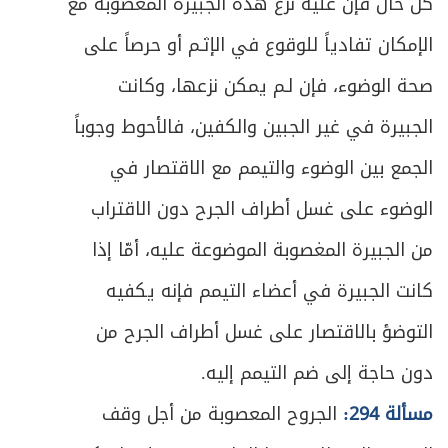
كلّ حال فإنَّ عليه نزع هذه الجبيرة المغصوبة مع
ص
القضاء عن الميت
423
الإمكان تفادياً للوقوع في الإثـم أو حرصاً على
ص
الباب الثالث - في الصوم والاعتكاف
430
صحة الوضوء، فإن لـم يمكن نزعها، وكانت
ص
الجبيرة في غير الجبين والكفين، فالأحوط وجوباً
الفصل الأول - في الصوم
432
الجمع بين الوضوء والتيمم مع الاقتصار في
ص
المبحث الأول ـ في ثبوت الهلال
433
الوضوء على غسل أطراف الجرح دون الاقتراب
ص
المبحث الثاني ـ في شروط الصوم
443
من الجبيرة المغصوبة الموضوعة عليه، أمّا إذا
كانت الجبيرة في أعضاء التيمم فإنه يكفيه
ص
المبحث الثالث ـ في الصوم ونيته
448
التوضؤ بالاقتصار على غسل أطراف الجرح من
ص
المبحث الرابع ـ في المفطرات
454
دون حاجة إلى ضم التيمم إليه.
ص
المبحث الخامس ـ في الكفارة
461
مسألة 294:
الجروح المعصوبة من أجل وقف