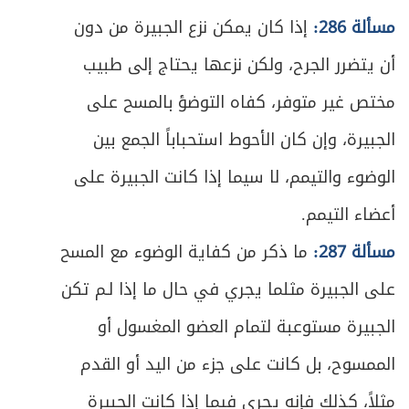
ص
مسألة 286:
إذا كان يمكن نزع الجبيرة من دون
المبحث الرابع ـ في الاستقبال
267
أن يتضرر الجرح، ولكن نزعها يحتاج إلى طبيب
ص
المبحث الخامس ـ في القيام
269
مختص غير متوفر، كفاه التوضؤ بالمسح على
ص
الفصل الثاني - في أفعال الصلاة
273
الجبيرة، وإن كان الأحوط استحباباً الجمع بين
الوضوء والتيمم، لا سيما إذا كانت الجبيرة على
ص
أحكام الأذان والإقامة
275
أعضاء التيمم.
ص
المبحث الأول ـ النية
279
مسألة 287:
ما ذكر من كفاية الوضوء مع المسح
ص
المبحث الثاني ـ تكبيرة الإحرام
على الجبيرة مثلما يجري في حال ما إذا لـم تكن
283
الجبيرة مستوعبة لتمام العضو المغسول أو
ص
المبحث الثالث ـ القراءة والذكر
284
الممسوح، بل كانت على جزء من اليد أو القدم
ص
المبحث الرابع ـ الركوع
295
مثلاً، كذلك فإنه يجري فيما إذا كانت الجبيرة