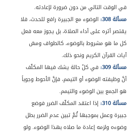
في الوقت التالي من دون ضرورة لإعادته.
مسألة 308:
الوضوء مع الجبيرة رافع للحدث، فلا
يقتصر أثره على أداء الصلاة، بل يجوز معه فعل
كل ما هو مشروط بالوضوء، كالطواف ومسّ
آيات القرآن الكريم ونحو ذلك.
مسألة 309:
في كلّ حالة يشك فيها المكلّف
أنَّ وظيفته الوضوء أو التيمم، فإنَّ الأحوط وجوباً
هو الجمع بين الوضوء والتيمم.
مسألة 310:
إذا اعتقد المكلّف الضرر فوضع
جبيرة وعمل بموجبها ثُمَّ تبين عدم الضرر بطل
وضوءه ولزمه إعادة ما صلاه بهذا الوضوء. ولو