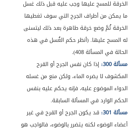
ص
الخرقة للمسح عليها وجب عليه قبل ذلك غسل
خاتمة ـ في زكاة الفطرة
518
ما يمكن من أطراف الجرح التي سوف تغطيها
ص
الباب الخامس - في الخمس
525
الخرقة ثُمَّ وضع خرقة طاهرة بعد ذلك ليتسنى
ص
شروط الخُمس
526
له المسح عليها. (أنظر حكم الغُسل في هذه
الحالة في المسألة 408).
ص
الفصل الأول - في ما يجب فيه الخمس
529
مسألة 300:
إذا كان نفس الجرح أو القرح
ص
المبحث الأول ـ في خمس الغنائم ونحوها
532
المكشوف لا يضره الماء، ولكن منع من غسله
ص
المبحث الثاني ـ في فاضل المؤنة
الدواء الموضوع عليه، فإنه يحكم عليه بنفس
543
الحكم الوارد في المسألة السابقة.
ص
الأول - الأرباح
544
مسألة 301:
قد يكون الجرح أو القرح في غير
ص
الثاني - المؤنة المستثناة
547
أعضاء الوضوء لكنه يتضرر بالوضوء، فالواجب هو