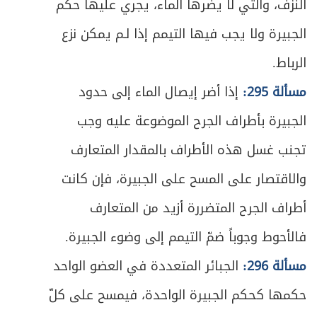
النزف، والتي لا يضرها الماء، يجري عليها حكم
ص
المبحث السادس ـ في الفدية
467
الجبيرة ولا يجب فيها التيمم إذا لـم يمكن نزع
ص
المبحث السابع ـ في القضاء
469
الرباط.
ص
الفصل الثاني: في الاعتكاف
مسألة 295:
إذا أضر إيصال الماء إلى حدود
473
الجبيرة بأطراف الجرح الموضوعة عليه وجب
ص
المبحث الأول ـ في شرائط الاعتكاف
475
تجنب غسل هذه الأطراف بالمقدار المتعارف
ص
المبحث الثاني ـ في ما يحرم على المعتكف
478
والاقتصار على المسح على الجبيرة، فإن كانت
ص
أطراف الجرح المتضررة أزيد من المتعارف
المبحث الثالث ـ في أحكام الاعتكاف
479
فالأحوط وجوباً ضمّ التيمم إلى وضوء الجبيرة.
ص
الباب الرابع: في الزكاة
483
مسألة 296:
الجبائر المتعددة في العضو الواحد
ص
الفصل الأول: ما تجب زكاته
485
حكمها كحكم الجبيرة الواحدة، فيمسح على كلّ