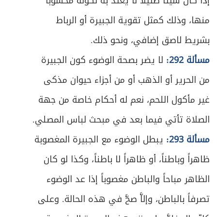
إذا كان شيئاً ضئيلاً لا يعتد به لكونه محسوباً
ص
المبحث الأول ـ في صلاة الجمعة
405
منها، وذلك كمثل تقوية الجبيرة أو الرباط
ص
المبحث الثاني ـ في صلاة الآيات
409
بشريط لاصق إضافي، ونحو ذلك.
مسألة 292:
لا يضر بصحة الوضوء كون الجبيرة
ص
المبحث الثالث ـ في صلاة العيدين
413
من الحرير أو الذهب أو من أجزاء حيوان مذكى
ص
المبحث الرابع ـ في صلوات أخرى مستحبة
415
غير مأكول اللحم، نعم له أحكام خاصة من جهة
ص
الفصل السابع - في القضاء
417
الصلاة تأتي فيما بعد في مبحث لباس المصلي.
مسألة 293:
يبطل الوضوء مع الجبيرة المغصوبة
ص
متى يجب القضاء؟
419
ظاهراً وباطناً، أو ظاهراً لا باطناً، وكذا لو كان
ص
ما يَجب قضاؤه من الصلاة
420
الظاهر مباحاً والباطن مغصوباً إذا عد الوضوء
ص
أحكام القضاء
تصرفاً بالباطن، وإلاَّ صحَّ في هذه الحالة. وعلى
421