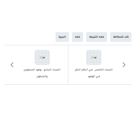
كتب للمطالعة
فقه الشريعة
فقه
الجبيرة
المبحث الخامس ـ في أحكام الخلل
المبحث السابع ـ وضوء المسلوس
في الوضوء
والمبطون