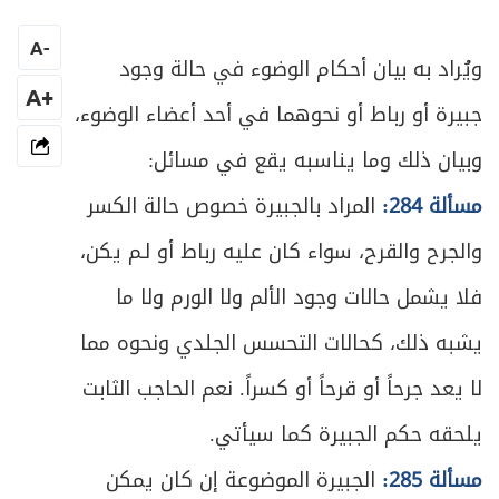
المبحث الرابع ـ في الاستحاضة
157
A
-
ويُراد به بيان أحكام الوضوء في حالة وجود
المبحث الخامس ـ في تروك الحائض والنفساء
ص
165
والمستحاضة
+A
جبيرة أو رباط أو نحوهما في أحد أعضاء الوضوء،
ص
وبيان ذلك وما يناسبه يقع في مسائل:
المقصد الثاني: في كيفيّة الغسل
169
مسألة 284:
المراد بالجبيرة خصوص حالة الكسر
ص
الفصل الرابع: في أحكام الأموات
179
والجرح والقرح، سواء كان عليه رباط أو لـم يكن،
ص
ما يفعل عند ظهور إمارات الموت والاحتضار
181
فلا يشمل حالات وجود الألم ولا الورم ولا ما
يشبه ذلك، كحالات التحسس الجلدي ونحوه مما
ص
المبحث الأول ـ في تغسيل الميت
189
لا يعد جرحاً أو قرحاً أو كسراً. نعم الحاجب الثابت
ص
المبحث الثاني ـ في التحنيط
196
يلحقه حكم الجبيرة كما سيأتي.
ص
المبحث الثالث ـ في تكفين الميت
197
مسألة 285:
الجبيرة الموضوعة إن كان يمكن