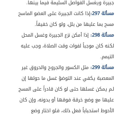
جبيرة ويغسل الفواصل السليمة فيما بينها.
ص
تمهيد في الشروط العامة للزكاة
487
مسألة 297:
إذا كانت الجبيرة على العضو الماسح
ص
المبحث الأول ـ في زكاة الأنعام
489
مسح بما عليها من بلل، ولو كان خفيفاً.
ص
المبحث الثاني ـ في زكاة الغلات
مسألة 298:
إذا أمكن نزع الجبيرة وغسل المحل
496
لكنه كان موجباً لفوات وقت الصلاة، وجب عليه
ص
المبحث الثالث ـ في زكاة النقدين
500
التيمم.
ص
الفصل الثاني في مستحق الزكاة
505
مسألة 299:
مثل الكسور والجروح والحروق غير
ص
المبحث الأول ـ في أصناف المستحقين
المعصبة يكفي عند التوضؤ غسل ما حولها إن
507
لـم يمكن غسلها حتى لو كان قادراً على المسح
ص
المبحث الثاني ـ في أوصاف المستحقين
510
عليها مع وضع خرقة فوقها أو بدونه، وإن كان
ص
المبحث الثالث ـ في أحكام دفع الزكاة
513
الأحوط استحباباً فعل ذلك، فلو اختار وضع