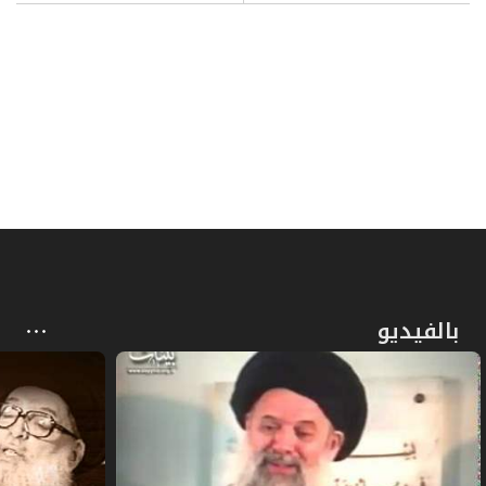
السادس ـ الأعمال التمثيلية
168
ص
السابع ـ فن التصوير والنحت
169
ص
الثامن ـ الغناء والموسيقى
172
ص
التاسع ـ الرقص
175
ص
العاشر ـ صناعة الغذاء وعمل المطاعم
177
ص
الحادي عشر ـ أعمال الطب
179
بالفيديو
ص
الثاني عشر ـ صناعة الملابس وعرضها
182
ص
الثالث عشر ـ صناعة التجميل
183
ص