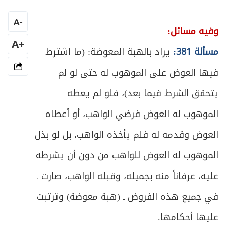
المبحث الثالث ـ في كيفية الاستفادة وأحكام
ص
330
التلف
A
-
وفيه مسائل:
ص
الباب الثالث في الوصية
+A
335
مسألة 381:
يراد بالهبة المعوضة: (ما اشترط
ص
فيها العوض على الموهوب له حتى لو لم
المبحث الأول ـ في أقسام الوصية وصيغتها
339
يتحقق الشرط فيما بعد)، فلو لم يعطه
ص
المبحث الثاني ـ في شروط الموصي
346
الموهوب له العوض فرضي الواهب، أو أعطاه
ص
المبحث الثالث ـ في الموصى له
347
العوض وقدمه له فلم يأخذه الواهب، بل لو بذل
الموهوب له العوض للواهب من دون أن يشرطه
ص
المبحث الرابع ـ في الموصى به
349
عليه، عرفاناً منه بجميله، وقبله الواهب، صارت ـ
ص
المطلب الأول ـ في شروط الموصى به
350
في جميع هذه الفروض ـ (هبة معوضة) وترتبت
ص
المطلب الثاني ـ في مقدار الموصى به
351
عليها أحكامها.