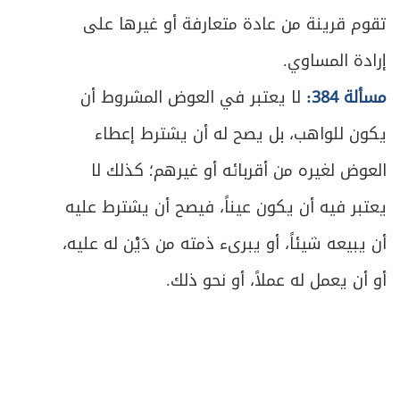
المطلب الثالث ـ في حكم فقدان الوصي
تقوم قرينة من عادة متعارفة أو غيرها على
ص
375
للشروط
إرادة المساوي.
ص
الباب الرابع في الوقف والحَبس
مسألة 384:
لا يعتبر في العوض المشروط أن
379
يكون للواهب، بل يصح له أن يشترط إعطاء
ص
الفصل الأول في الوقف
381
العوض لغيره من أقربائه أو غيرهم؛ كذلك لا
ص
المبحث الأول ـ في أقسام الوقف وصيغته
383
يعتبر فيه أن يكون عيناً، فيصح أن يشترط عليه
ص
المطلب الأول ـ في أقسام الوقف
أن يبيعه شيئاً، أو يبرىء ذمته من دَيْن له عليه،
384
أو أن يعمل له عملاً، أو نحو ذلك.
ص
المطلب الثاني ـ في أركان الوقف
386
ص
المطلب الثالث ـ في أثر الوقف ولزومه
393
ص
المطلب الرابع ـ في ما يثبت به الوقف