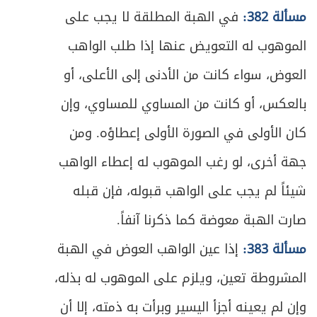
مسألة 382:
في الهبة المطلقة لا يجب على
ص
المطلب الثالث ـ في غموض الوصايا وتعارضها
358
الموهوب له التعويض عنها إذا طلب الواهب
المطلب الرابع ـ في حكم النماء والتلف
ص
361
العوض، سواء كانت من الأدنى إلى الأعلى، أو
العارضين على التركة
بالعكس، أو كانت من المساوي للمساوي، وإن
المطلب الخامس ـ في الوصية بالولاية على
ص
363
كان الأولى في الصورة الأولى إعطاؤه. ومن
القاصر
جهة أخرى، لو رغب الموهوب له إعطاء الواهب
ص
المطلب السادس ـ الوصية بالحرمان
366
شيئاً لم يجب على الواهب قبوله، فإن قبله
ص
المبحث الخامس- في الوصي
367
صارت الهبة معوضة كما ذكرنا آنفاً.
مسألة 383:
إذا عين الواهب العوض في الهبة
ص
المطلب الأول ـ في الشروط
368
المشروطة تعين، ويلزم على الموهوب له بذله،
ص
المطلب الثاني ـ في كيفية القيام بالوصية
371
وإن لم يعينه أجزأ اليسير وبرأت به ذمته، إلا أن