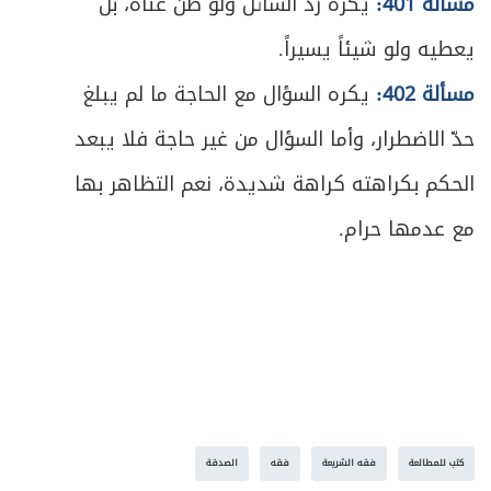
مسألة 401:
يكره رد السائل ولو ظن غناه، بل
ص
المبحث الأول ـ في صيغة الصلح وخصائصه
549
يعطيه ولو شيئاً يسيراً.
ص
المبحث الثاني ـ في موارد الصلح
551
مسألة 402:
يكره السؤال مع الحاجة ما لم يبلغ
حدّ الاضطرار، وأما السؤال من غير حاجة فلا يبعد
الحكم بكراهته كراهة شديدة، نعم التظاهر بها
مع عدمها حرام.
كتب للمطالعة
فقه الشريعة
فقه
الصدقة