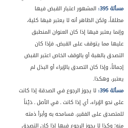
396
مسألة 395:
المشهور اعتبار القبض فيها
ص
المبحث الرابع ـ في الموقوف عليه
398
مطلقاً، ولكن الظاهر أنه لا يعتبر فيها كلية،
ص
المبحث الخامس ـ في كيفية التصرف في الوقف
402
وإنما يعتبر فيها إذا كان العنوان المنطبق
عليها مما يتوقف على القبض، فإذا كان
ص
المطلب الأول ـ في ولي الوقف
403
التصدق بالهبة أو بالوقف الخاص اعتبر القبض
ص
المطلب الثاني ـ في كيفيّة التصرف
406
إجمالاً، وإذا كان التصدق بالإبراء أو البذل لم
المطلب الثالث ـ في حكم خراب الوقف وموارد
يعتبر، وهكذا.
ص
414
جواز بيعه
مسألة 396:
لا يجوز الرجوع في الصدقة إذا كانت
ص
الفصل الثاني في التحبيس وأخواته
421
على نحو الإبراء، أي إذا كانت ـ في الأصل ـ دَيْناً
للمتصدق على الفقير، فسامحه به وأبرأ ذمته
ص
المقصد الثالث في المعاوضات
426
منه؛ وكذا لا يجوز الرجوع فيها إذا كان التصدق