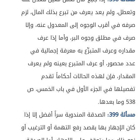
ص
السادس ـ خيار الشرط
480
وتعطل، ولم يعد يعرف من تبرع بذلك المال، لزم
ص
السابع ـ خيار الغبن
485
صرفه في أقرب الوجوه إلى المعدول عنه، وإلا
صرف في مطلق وجوه البر، وأما إذا عرف
ص
الثامن ـ خيار العيب
493
مقداره وعرف المتبرِّع به معرفة إجمالية في
ص
التاسع ـ خيار تبعض الصفقة
498
عدد محصور، أو عرف المتبرع بعينه ولم يعرف
ص
المطلب الثاني ـ في الإقالة
المقدار، فإن لهذه الحالات أحكاماً تقدم
503
تفصيلها في الجزء الأول في باب الخمس، ص
ص
الفصل الثاني في المثمن
505
538 وما بعدها.
ص
المبحث الأول ـ في بيع الثمار
507
مسألة 399:
الصدقة المندوبة سراً أفضل إلا إذا
ص
كان الإجهار بها بقصد رفع التهمة أو الترغيب أو
المطلب الأول ـ في بيع الثمرة قبل ظهورها
508