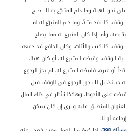
ص
المبحث الثالث ـ في شروط العوضين
452
على نحو الهبة وما دام المتبرَّع به لا يصلح
ص
المبحث الرابع ـ في التسليم والقبض
للوقف، كالنقد مثلاً، وما دام المتبرَّع له لم
461
يقبضه، وأما إذا كان المتبرع به مما يصلح
ص
المبحث الخامس ـ في اللزوم والفسخ
465
للوقف، كالكتب والأثاث، وكان الدافع قد دفعه
ص
الأول ـ خيار المجلس
466
بنية الوقف، وقبضه المتبرع له، أو كان هبة،
ص
الثاني ـ خيار الحيوان
نقداً أو غيره، فقبضه المتبرع له، لم يجز الرجوع
468
به حينئذ، بل لا يجوز الرجوع في الوقف قبل
ص
الثالث ـ خيار التأخير
469
قبضه على الأحوط، وهكذا يُنْظَر في ذلك المال
ص
الرابع ـ خيار تخلف الوصف (الرؤية)
472
العنوان المنطبق عليه ويرى إن كان يمكن
ص
إرجاعه أو لا.
الخامس ـ خيار تخلف الشرط
474
مسألة 398:
إذا جُمِعَ مال لعمل معين فعدل عنه