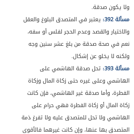
العارضين على التركة
ولا يكون صدقة.
المطلب الخامس ـ في الوصية بالولاية على
ص
مسألة 392:
يعتبر في المتصدق البلوغ والعقل
363
القاصر
والاختيار والقصد وعدم الحجر لفلس أو سفه،
ص
المطلب السادس ـ الوصية بالحرمان
366
نعم في صحة صدقة من بلغ عشر سنين وجه
ولكنه لا يخلو عن إشكال.
ص
المبحث الخامس- في الوصي
367
مسألة 393:
تحل صدقة الهاشمي على
ص
المطلب الأول ـ في الشروط
368
الهاشمي وعلى غيره حتى زكاة المال وزكاة
ص
المطلب الثاني ـ في كيفية القيام بالوصية
371
الفطرة، وأما صدقة غير الهاشمي، فإن كانت
زكاة المال أو زكاة الفطرة فهي حرام على
المطلب الثالث ـ في حكم فقدان الوصي
ص
375
للشروط
الهاشمي ولا تحل للمتصدق عليه ولا تفرغ ذمة
المتصدق بها عنها، وإن كانت غيرهما فالأقوى
ص
الباب الرابع في الوقف والحَبس