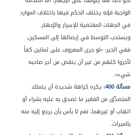
نحو ذلك مما يتوقف على الإجهار، أما الصدقة
ص
المطلب الثاني ـ في ما تباع به الثمرة
513
الواجبة فإنه يختلف الحكم فيها باختلاف الموارد
ص
المبحث الثاني ـ في بيع الحيوان
515
في الجهات المقتضية للإسرار والإجهار.
ويستحب التوسط في إيصالها إلى المسكين،
ص
المبحث الثالث ـ في بيع السلف
517
ففي الخبر: «لو جرى المعروف على ثمانين كفاً
ص
الفصل الثالث في الثمن
525
لأجروا كلهم من غير أن ينقص من أجر صاحبه
ص
المبحث الأول ـ في مقدار الثمن
527
شيء».
مسألة 400:
يكره كراهة شديدة أن يتملك
ص
المبحث الثاني ـ في ربا المعاملة
530
المتصدِّق من الفقير ما تصدق به عليه بشراء أو
ص
المبحث الثالث ـ في النقد والنسيئة
544
اتهاب أو غيرهما، نعم لا بأس بأن يرجع إليه منه
ص
الباب الثاني: في الصلح
بالميراث.
548