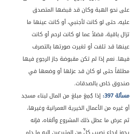
ص
تمهيد في آداب التجارة ومحرَّماتها
427
على نحو الهبة وكان قد قبضها المتصدق
ص
المطلب الأول ـ في آداب التجارة
عليه، حتى لو كانت لأجنبي، أو كانت عينها ما
428
تزال باقية، فضلاً عما لو كانت لرحم أو كانت
ص
المطلب الثاني ـ في ما يحرم الاتجار به
429
عينها قد تلفت أو تغيرت صورتها بالتصرف
ص
المطلب الثالث ـ في ما يحرم فعله حين الاتجار
436
فيها. نعم إذا لم تكن مقبوضة جاز الرجوع فيها
ص
مطلقاً حتى لو كان قد عزلها أو وضعها في
الباب الأول في البيع
440
صندوق خاص بالصدقات.
ص
الفصل الأول في عقد البيع
441
مسألة 397:
إذا جُمِعَ مبلغ من المال لبناء مسجد
ص
المبحث الأول ـ في التعريف والصيغة
443
أو غيره من الأعمال الخيرية العمرانية وغيرها،
ثم عرض ما عطل ذلك المشروع وألغاه، فإنه
ص
المبحث الثاني ـ في شروط المتعاقدين
446
يجوز إرجاع نصيب كلٍّ من المتبرعين إليه ما دام