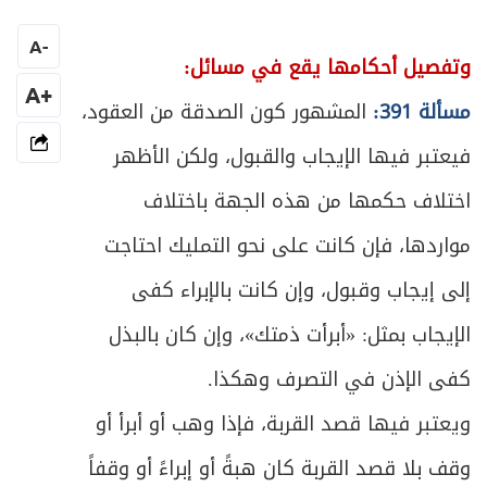
ص
المبحث الأول ـ في أقسام الوصية وصيغتها
339
A
-
وتفصيل أحكامها يقع في مسائل:
ص
المبحث الثاني ـ في شروط الموصي
+A
346
مسألة 391:
المشهور كون الصدقة من العقود،
ص
فيعتبر فيها الإيجاب والقبول، ولكن الأظهر
المبحث الثالث ـ في الموصى له
347
اختلاف حكمها من هذه الجهة باختلاف
ص
المبحث الرابع ـ في الموصى به
349
مواردها، فإن كانت على نحو التمليك احتاجت
ص
المطلب الأول ـ في شروط الموصى به
350
إلى إيجاب وقبول، وإن كانت بالإبراء كفى
الإيجاب بمثل: «أبرأت ذمتك»، وإن كان بالبذل
ص
المطلب الثاني ـ في مقدار الموصى به
351
كفى الإذن في التصرف وهكذا.
ص
المطلب الثالث ـ في غموض الوصايا وتعارضها
358
ويعتبر فيها قصد القربة، فإذا وهب أو أبرأ أو
المطلب الرابع ـ في حكم النماء والتلف
وقف بلا قصد القربة كان هبةً أو إبراءً أو وقفاً
ص
361