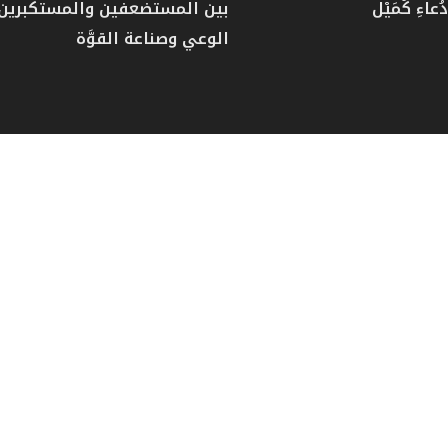
عاءِ كُمَيْل
بين المستضعفين والمستكبرين: 
الوعي وصناعة القوَّة