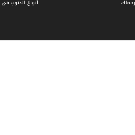
رحماك
أنواعُ الذُّنوبِ في دُ