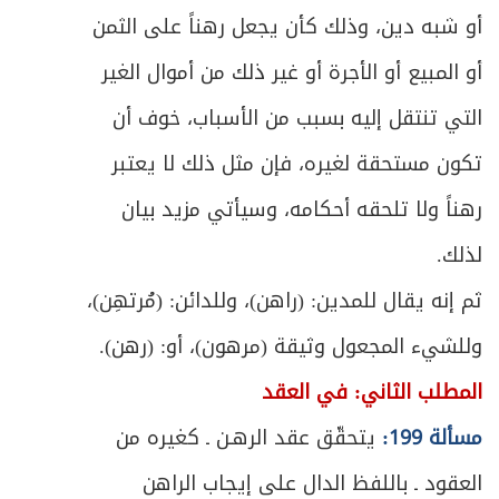
المبحث الثاني: في أحكام الأداء والتنازع
205
أو شبه دين، وذلك كأن يجعل رهناً على الثمن
ص
ملحق في أعمال البنوك
أو المبيع أو الأجرة أو غير ذلك من أموال الغير
213
التي تنتقل إليه بسبب من الأسباب، خوف أن
ص
العمل المصرفي
215
تكون مستحقة لغيره، فإن مثل ذلك لا يعتبر
المقصد الثالث: في مسؤولية صاحب اليد عما
ص
رهناً ولا تلحقه أحكامه، وسيأتي مزيد بيان
225
بيده من مال الغير
لذلك.
ص
الباب الأول: في الوديعة
232
ثم إنه يقال للمدين: (راهن)، وللدائن: (مُرتهِن)،
ص
وللشيء المجعول وثيقة (مرهون)، أو: (رهن).
المبحث الأول: في عقد الوديعة والمتعاقدين
233
المطلب الثاني: في العقد
ص
المبحث الثاني: في أحكام حفظ الوديعة والرد
236
مسألة 199:
يتحقّق عقد الرهـن ـ كغيره من
المبحث الثالث: في أحكام ضمان الوديعة
ص
العقود ـ باللفظ الدال على إيجاب الراهن
241