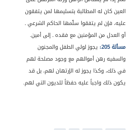
ص
العين كان له المطالبة بتسليمها لمن يتفقون
الباب الخامس: في الأطعمة والأشربة
392
عليه، فإن لم يتفقوا سلّمها الحاكم الشرعي ـ
المبحث الأول: في ما يحرم تناوله من الأطعمة
ص
395
أو العدل من المؤمنين مع فقده ـ إلى أمين.
والأشربة
مسألة 205:
يجوز لولي الطفل والمجنون
ص
المبحث الثاني: في ما يحل تناوله عند الاضطرار
400
والسفيه رهن أموالهم مع وجود مصلحة لهم
ص
القسم الثاني: في أحكام الزواج والأسرة
408
في ذلك، وكذا يجوز له الإرتهان لهم، بل قد
ص
يكون ذلك واجباً عليه حفظاً للديون التي لهم.
مدخل في أحكام العلاقة بين الرجل والمرأة
413
ص
العلاقة بين الرجل والمَرأة
415
ص
الباب الأول: في الزواج
422
ص