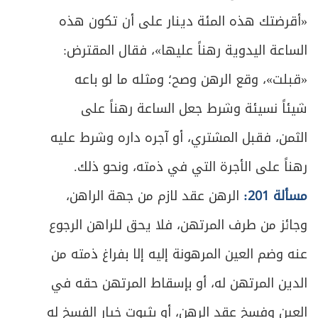
285
«أقرضتك هذه المئة دينار على أن تكون هذه
المبحث الثالث: في ضمان المنافع والحقوق
ص
الساعة اليدوية رهناً عليها»، فقال المقترض:
293
المفوَّتة بالغصب
«قبلت»، وقع الرهن وصح؛ ومثله ما لو باعه
ص
المبحث الرابع: في أحكام التنازع
297
شيئاً نسيئة وشرط جعل الساعة رهناً على
ص
الفصل الثاني: في ضمان التالف
الثمن، فقبل المشتري، أو آجره داره وشرط عليه
301
رهناً على الأجرة التي في ذمته، ونحو ذلك.
ص
المبحث الأول: في التلف الموجب للضمان
303
مسألة 201:
الرهن عقد لازم من جهة الراهن،
ص
المبحث الثاني: في كيفية الضمان
309
وجائز من طرف المرتهن، فلا يحق للراهن الرجوع
ص
عنه وضم العين المرهونة إليه إلا بفراغ ذمته من
المقصد الرابع: في أبواب متفرقة
314
الدين المرتهن له، أو بإسقاط المرتهن حقه في
ص
الباب الأول: في الوكالة
318
العين وفسخ عقد الرهن، أو بثبوت خيار الفسخ له