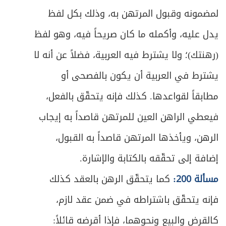
والتنازع
لمضمونه وقبول المرتهن به، وذلك بكل لفظ
ص
الباب الثاني: في اللقطة
248
يدل عليه، وأكمله ما كان صريحاً فيه، وهو لفظ
ص
(رهنتك)؛ ولا يشترط فيه العربية، فضلاً عن أنه لا
المبحث الأول: في أحكام اللقيط
249
يشترط في العربية أن يكون بالفصحى أو
ص
المبحث الثاني: في لقطة الحيوان
253
مطابقاً لقواعدها. كذلك فإنه يتحقّق بالفعل،
ص
المبحث الثالث: في لقطة المال
258
فيعطي الراهن العين للمرتهن قاصداً به إيجاب
الرهن، ويأخذها المرتهن قاصداً به القبول،
ص
الباب الثالث: في العدوان على مال الغير
274
إضافة إلى تحقّقه بالكتابة والإشارة.
ص
الفصل الأول: في أحكام الغصب
277
مسألة 200:
كما يتحقّق الرهن بالعقد كذلك
ص
المبحث الأول: في ما به يتحقّق الغصب
فإنه يتحقّق باشتراطه في ضمن عقد لازم،
279
كالقرض والبيع ونحوهما، فإذا أقرضه قائلاً:
ص
المبحث الثاني: في رد العين المغصوبة