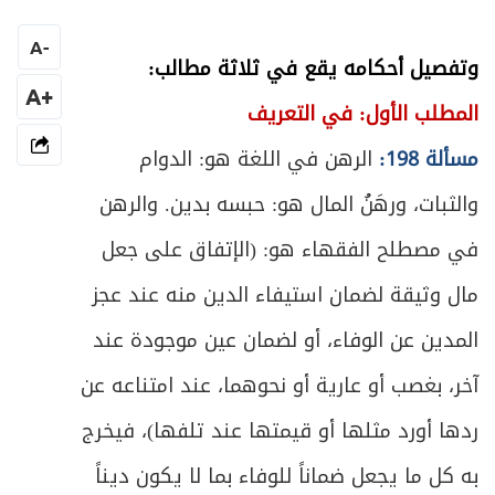
المبحث الأول: في عقد الكفالة والشروط
176
A
-
ص
وتفصيل أحكامه يقع في ثلاثة مطالب:
المبحث الثاني: في كيفية القيام بالكفالة
180
+A
المطلب الأول: في التعريف
ص
الفصل الثالث: في الضمان
185
مسألة 198:
الرهن في اللغة هو: الدوام
ص
المبحث الأول: في عقد الضمان والشروط
188
والثبات، ورهَنُ المال هو: حبسه بدين. والرهن
في مصطلح الفقهاء هو: (الإتفاق على جعل
ص
المبحث الثاني: في كيفية الأداء
192
مال وثيقة لضمان استيفاء الدين منه عند عجز
ص
المبحث الثالث: في أحكام التنازع
197
المدين عن الوفاء، أو لضمان عين موجودة عند
ص
الباب الثالث: في الحوالة
آخر، بغصب أو عارية أو نحوهما، عند امتناعه عن
200
ردها أورد مثلها أو قيمتها عند تلفها)، فيخرج
ص
المبحث الأول: في عقد الحوالة والشروط
201
به كل ما يجعل ضماناً للوفاء بما لا يكون ديناً
ص