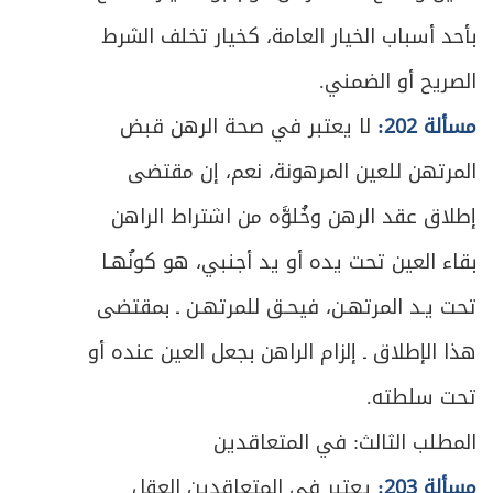
ص
المبحث الأول: في التعريف والعقد والمتعاقدين
319
بأحد أسباب الخيار العامة، كخيار تخلف الشرط
الصريح أو الضمني.
ص
المبحث الثاني: في ما يصح التوكيل فيه
325
مسألة 202:
لا يعتبر في صحة الرهن قبض
ص
المبحث الثالث: في كيفية قيام الوكيل بعمله
330
المرتهن للعين المرهونة، نعم، إن مقتضى
ص
الباب الثاني: في الإقرار
إطلاق عقد الرهن وخُلوَّه من اشتراط الراهن
338
بقاء العين تحت يده أو يد أجنبي، هو كونُهـا
ص
المبحث الأول: في صيغة الإقرار وطبيعته
339
تحت يـد المرتهـن، فيحـق للمرتهـن ـ بمقتضى
ص
المبحث الثاني: في شروط المُقر والمُقَر له
344
هذا الإطلاق ـ إلزام الراهن بجعل العين عنده أو
ص
تحت سلطته.
المبحث الثالث: في المُقَر به
346
المطلب الثالث: في المتعاقدين
ص
الباب الثالث: في اليمين والنذر والعهد
350
مسألة 203:
يعتبر في المتعاقدين العقل