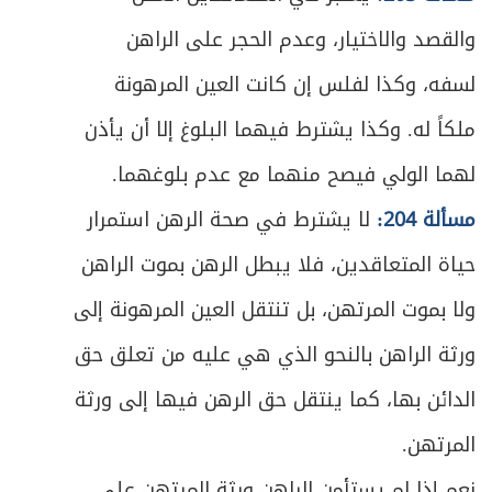
المبحث الأول: في تعريف اليمين والصيغة
ص
والقصد والاختيار، وعدم الحجر على الراهن
352
والأقسام
لسفه، وكذا لفلس إن كانت العين المرهونة
المبحث الثاني: في شروط الحالف والناذر
ص
ملكاً له. وكذا يشترط فيهما البلوغ إلا أن يأذن
361
والمعاهد
لهما الولي فيصح منهما مع عدم بلوغهما.
المبحث الثالث: في متعلق اليمين والنذر
ص
مسألة 204:
لا يشترط في صحة الرهن استمرار
364
والعهد
حياة المتعاقدين، فلا يبطل الرهن بموت الراهن
ص
المبحث الرابع: في أحكام الوفاء بالنذر والحنث
367
ولا بموت المرتهن، بل تنتقل العين المرهونة إلى
ص
الباب الرابع: في الكفّارات
ورثة الراهن بالنحو الذي هي عليه من تعلق حق
374
الدائن بها، كما ينتقل حق الرهن فيها إلى ورثة
ص
المبحث الأول: في موجبات الكفارة وخصالها
376
المرتهن.
ص
المبحث الثاني: في كيفية القيام بكل خصلة
380
نعم إذا لم يستأمن الراهن ورثة المرتهن على