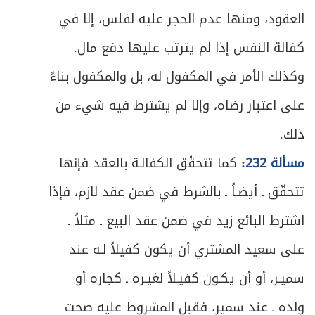
277
العقود، ومنها عدم الحجر عليه لفلس، إلا في
ص
المبحث الأول: في ما به يتحقّق الغصب
279
كفالة النفس إذا لم يترتب عليها دفع مال.
ص
وكذلك الأمر في المكفول له، بل والمكفول بناءً
المبحث الثاني: في رد العين المغصوبة
285
على اعتبار رضاه، وإلا لم يشترط فيه شيء من
المبحث الثالث: في ضمان المنافع والحقوق
ص
293
ذلك.
المفوَّتة بالغصب
مسألة 232:
كما تتحقّق الكفالـة بالعقد فإنها
ص
المبحث الرابع: في أحكام التنازع
297
تتحقّق ـ أيضـاً ـ بالشرط في ضمن عقد لازم، فإذا
ص
الفصل الثاني: في ضمان التالف
301
اشترط البائع زيد في ضمن عقد البيع ـ مثلاً ـ
على سعيد المشتري أن يكون كفيلاً لـه عند
ص
المبحث الأول: في التلف الموجب للضمان
303
سميـر، أو أن يكـون كفيـلاً لغيـره ـ كجاره أو
ص
المبحث الثاني: في كيفية الضمان
309
ولده ـ عند سمير، فقبل المشروط عليه صحت