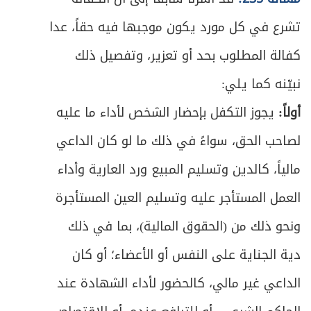
العلاقة بين الرجل والمَرأة
415
تشرع في كل مورد يكون موجبها فيه حقاً، عدا
ص
الباب الأول: في الزواج
422
كفالة المطلوب بحد أو تعزير، وتفصيل ذلك
ص
نبيّنه كما يلي:
المبحث الأول: في الكفاءة في الدين
430
أولاً:
يجوز التكفل بإحضار الشخص لأداء ما عليه
ص
المبحث الثاني: في من يحرم تزوجه بالقرابة
431
لصاحب الحق، سواءً في ذلك ما لو كان الداعي
المبحث الثالث: في من يحرم التزوج منه لغير
ص
مالياً، كالدين وتسليم المبيع ورد العارية وأداء
445
القرابة
العمل المستأجر عليه وتسليم العين المستأجرة
ص
الفصل الثاني: في العقد والمتعاقدين
457
ونحو ذلك من (الحقوق المالية)، بما في ذلك
ص
دية الجناية على النفس أو الأعضاء؛ أو كان
المبحث الأول: في صيغة العقد
460
الداعي غير مالي، كالحضور لأداء الشهادة عند
ص
المبحث الثاني: في أهلية المتعاقدين
465