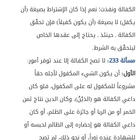
ص
المقصد الرابع: في أبواب متفرقة
314
الكفالة ونفذت؛ نعم إذا كان الإشتراط بصيغة (أن
يكفل) لا بصيغة (أن يكون كفيلاً) فإن تحقّق
ص
الباب الأول: في الوكالة
318
الكفالة ـ حينئذ ـ يحتاج إلى عقدها الخاص
ص
المبحث الأول: في التعريف والعقد والمتعاقدين
319
ليتحقّق به الشرط.
ص
المبحث الثاني: في ما يصح التوكيل فيه
مسألة 233:
لا تصح الكفالة إلا عند توفر أمور:
325
الأول:
أن يكون الشيء المكفول لأجله حقاً
ص
المبحث الثالث: في كيفية قيام الوكيل بعمله
330
مشروعاً للمكفول له على المكفول، فلو كان
ص
الباب الثاني: في الإقرار
338
داعي الكفالة هو (الدَيْنُ)، وكان الدين نتاجَ ثمن
ص
الخمر أو من الربا أو جائزة على الظلم، أو كان
المبحث الأول: في صيغة الإقرار وطبيعته
339
داعي الكفالة هو إحضاره إلى الظالم لحبسه أو
ص
المبحث الثاني: في شروط المُقر والمُقَر له
344
للشهادة عنده زوراً، أو نحو ذلك، لم تصح