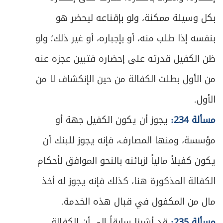
بكل وسيلة ممكنة، ولو بإقناعه ليحضر هو
ص
المبحث الأول: في موجبات الكفارة وخصالها
376
بنفسه إذا طلب منه، أو بإجباره، أو غير ذلك؛ ولو
ص
المبحث الثاني: في كيفية القيام بكل خصلة
380
ظن الكفيل قدرته على إحضاره فتبين عجزه عنه
ص
الباب الخامس: في الأطعمة والأشربة
392
من الأول بطلت الكفالة من حين الإنكشاف لا من
الأول.
المبحث الأول: في ما يحرم تناوله من الأطعمة
ص
395
والأشربة
مسألة 234:
يجوز أن يكون الكفيل جهة أو
مؤسسة، ومنها المصارف، فإنه يجوز للبنك أن
ص
المبحث الثاني: في ما يحل تناوله عند الاضطرار
400
يكون كفيلاً مالياً لزبائنه بالنحو الموافق لأحكام
ص
القسم الثاني: في أحكام الزواج والأسرة
408
الكفالة المذكورة هنا، كذلك فإنه يجوز له أخذ
ص
مدخل في أحكام العلاقة بين الرجل والمرأة
مال من المكفول في قبال هذه الخدمة.
413
مسألة 235:
قد أشرنا سابقاً إلى أن الكفالة
ص