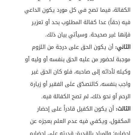
ص
المبحث الثالث: في المُقَر به
346
الكفالة، فيما تصح في كل مورد يكون الداعي
فيه (حقاً) عدا كفالة المطلوب بحد أو تعزير
ص
الباب الثالث: في اليمين والنذر والعهد
350
فإنها غير صحيحة. وسيأتي بيان ذلك.
المبحث الأول: في تعريف اليمين والصيغة
ص
352
الثاني:
أن يكون الحق على درجة من اللزوم
والأقسام
موجبة لحضور من عليه الحق بنفسه أو وليه أو
المبحث الثاني: في شروط الحالف والناذر
ص
361
وكيله لأدائه إلى صاحبه، فلو كان الحق غير
والمعاهد
واجب بنفسه، كالتصدّق على الفقير أو زيارة
المبحث الثالث: في متعلق اليمين والنذر
ص
364
الرحم أو نحو ذلك، لم تصح الكفالة فيه.
والعهد
الثالث:
أن يكون الكفيل قادراً على إحضار
ص
المبحث الرابع: في أحكام الوفاء بالنذر والحنث
367
المكفول، ويكفي فيه عدم العلم بعجزه عن
ص
الباب الرابع: في الكفّارات
374
إحضاره؛ والمراد بالقدرة: قدرته على إحضاره