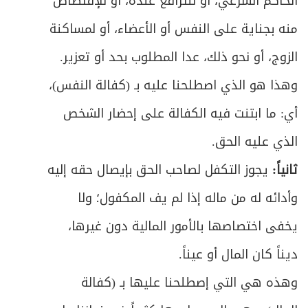
الحاكم الشرعي، أو للترافع عنده، أو للإقتصاص
ص
المبحث الثالث: في أحكام البطلان والفسخ
472
منه بجناية على النفس أو الأعضاء، أو لمساكنة
الزوج، أو نحو ذلك، عدا المطلوب بحد أو تعزير.
ص
الفصل الثالث: في آثار الزواج
491
وهذا هو الذي اصطلحنا عليه بـ (كفالة النفس)،
ص
المبحث الأول: في المهر وأحكامه
493
أي: ما ابتنت فيه الكفالة على إحضار الشخص
ص
المبحث الثاني: في نفقة الزوجة
505
الذي عليه الحق.
ثانياً:
يجوز التكفل لصاحب الحق بإيصال حقه إليه
ص
المبحث الثالث: في حق الاستمتاع
516
وأدائه له من ماله إذا لم يف المكفول؛ ولا
ص
المبحث الرابع: في التحكيم في الشقاق
530
يخفى اختصاصها بالأمور المالية دون غيرها،
ص
المبحث الخامس: في القرابة ولواحقها
ديناً كان المال أو عيناً.
533
وهذه هي التي إصطلحنا عليها بـ (كفالة
ص
الفصل الرابع: في خصائص الزواج المؤقت
580