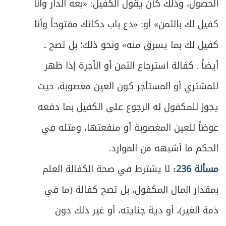
الحصول، وذلك كأن يقول الكفيل: «بعه الدار وأنا
ص
المبحث الأول: في الخلع
639
كفيل لك بالثمن» أو: «دع باب دكانك مفتوحاً وأنا
ص
المبحث الثاني: في المباراة
كفيل لك بما يسرق منه» ونحو ذلك؛ بل تصح ـ
645
أيضاً ـ كفالة استرجاع الثمن أو الأجرة إذا ظهر
ص
الباب الثالث: في الميراث
656
للمشتري أو المستأجر كون العين مغصوبة، حيث
الفصل الأول: في موجبات الإرث وأقسام الوارث
ص
يجوز للمكفول له الرجوع على الكفيل بما دفعه
659
وشروطه
عوضاً للعين المغصوبة أو منفعتها، ومثله في
ص
المبحث الأول: في موجبات الإرث وطبقات الوارث
661
الحكم ما أشبهه من الموارد.
المبحث الثاني: في مرتكزات تقدير الحصص
مسألة 236:
لا يشترط في صحة الكفالة العلم
ص
664
وأقسام الوارث من هذه الجهة
بمقدار المال المكفول، بل تصح كفالة (ما في
ص
ذمة الغير)، أو دية جنايته، أو غير ذلك دون
المبحث الثالث: في الشروط المعتبرة في الوارث
671