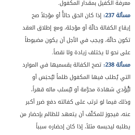
معرفة الكفيل بمقدار المكفول.
ص
الفصل الثاني: في كيفية توزيع التركة
684
مسألة 237:
إذا كان الحق حالاًّ أو مؤجلاً صح
ص
المبحث الأول: في إرث المتقربين بالنسب
685
إيقاع الكفالة حالّة أو مؤجلة، ومع إطلاق العقد
ص
تكون حالّة، ويجب في الأجل أن يكون مضبوطاً
المبحث الثاني: في تفصيل إرث ذوي الأسباب
716
على نحو لا يختلف زيادة ولا نقصاً.
ص
في ميراث ذوي الحالات المشكلة
720
مسألة 238:
تصح الكفالة بقسميها في الموارد
المبحث الأول: في ميراث الغرقى والمهدوم
التي يُطلب فيها المكفول ظلماً ليُحبَسَ أو
ص
723
عليهم ونحوهم
ليُُؤَدي شهادة محرَّمة أو ليُسلب ماله قهراً،
ص
المبحث الثاني: في ميراث الخنثى
729
وذلك فيما لو ترتب على كفالته دفع ضرر أكبر
عنه، فيجوز للمكلّف أن يتعهد للظالم بإحضار من
المبحث الثالث: في أمور مشكلة متفرقة
ص
731
بالميراث
يطلبه ليحبسه مثلاً، إذا كان إحضاره سبباً