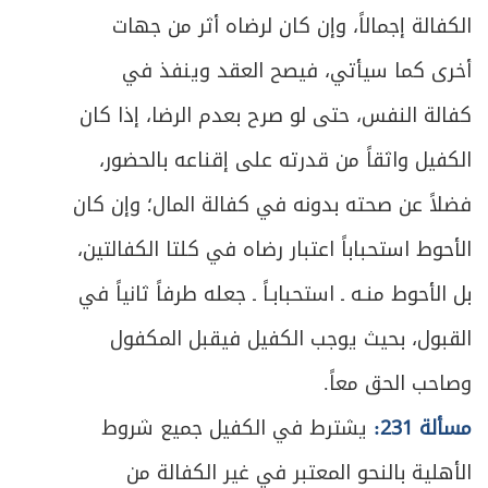
الكفالة إجمالاً، وإن كان لرضاه أثر من جهات
ص
المبحث الثاني: في أحكام حفظ الوديعة والرد
236
أخرى كما سيأتي، فيصح العقد وينفذ في
المبحث الثالث: في أحكام ضمان الوديعة
ص
241
كفالة النفس، حتى لو صرح بعدم الرضا، إذا كان
والتنازع
الكفيل واثقاً من قدرته على إقناعه بالحضور،
ص
الباب الثاني: في اللقطة
248
فضلاً عن صحته بدونه في كفالة المال؛ وإن كان
ص
المبحث الأول: في أحكام اللقيط
الأحوط استحباباً اعتبار رضاه في كلتا الكفالتين،
249
بل الأحوط منـه ـ استحبابـاً ـ جعله طرفاً ثانياً في
ص
المبحث الثاني: في لقطة الحيوان
253
القبول، بحيث يوجب الكفيل فيقبل المكفول
ص
المبحث الثالث: في لقطة المال
258
وصاحب الحق معاً.
ص
مسألة 231:
يشترط في الكفيل جميع شروط
الباب الثالث: في العدوان على مال الغير
274
الأهلية بالنحو المعتبر في غير الكفالة من
ص
الفصل الأول: في أحكام الغصب