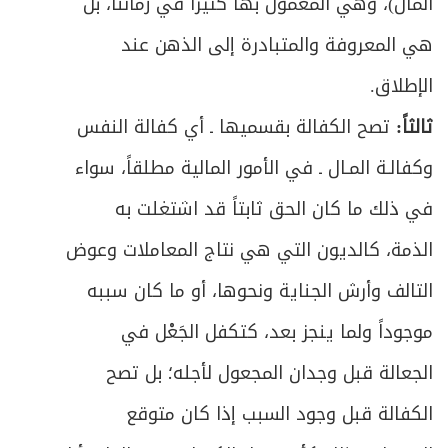
المال)، وهي المعمول بها كثيراً في زماننا، بل
ص
الباب الثاني: في الطلاق
591
هي المعروفة والمتبادرة إلى الذهن عند
ص
الإطلاق.
الفصل الأول: في الطلاق
595
ثالثاً:
تصح الكفالة بقسميها ـ أي كفالة النفس
ص
المبحث الأول: في شروط الطلاق والأقسام
597
وكفالـة المـال ـ في الأمور المالية مطلقاً، سواء
ص
المبحث الثاني: في أحكام تعدد الطلاق
610
في ذلك ما كان الحق ثابتاً قد اشتغلت به
الذمة، كالديون التي هي نتاج المعاملات وعوض
ص
المبحث الثالث: في أحكام العدة
615
التالف وأرش الجناية ونحوها، أو ما كان سببه
ص
المبحث الرابع: في أحكام المفقود زوجها
627
موجوداً ولما ينجز بعد، كتكفل الجَعْل في
ص
المبحث الخامس: في أحكام عامة/ الطلاق
الجعالة قبل وجدان المجعول لأجله؛ بل تصح
634
الكفالة قبل وجود السبب إذا كان متوقع
ص
الفصل الثاني في الخلع والمباراة
637