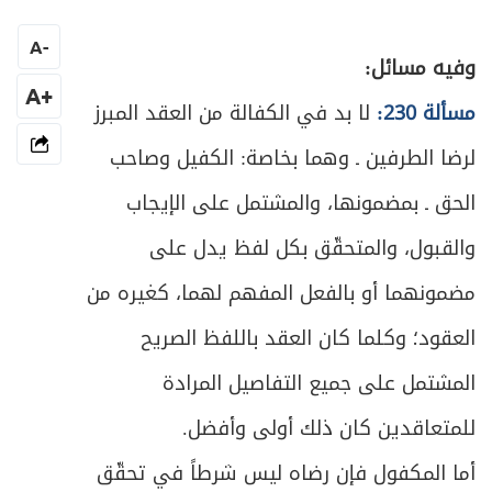
الباب الثالث: في الحوالة
200
A
-
ص
وفيه مسائل:
المبحث الأول: في عقد الحوالة والشروط
201
+A
مسألة 230:
لا بد في الكفالة من العقد المبرز
ص
المبحث الثاني: في أحكام الأداء والتنازع
205
لرضا الطرفين ـ وهما بخاصة: الكفيل وصاحب
ص
ملحق في أعمال البنوك
213
الحق ـ بمضمونها، والمشتمل على الإيجاب
والقبول، والمتحقّق بكل لفظ يدل على
ص
العمل المصرفي
215
مضمونهما أو بالفعل المفهم لهما، كغيره من
المقصد الثالث: في مسؤولية صاحب اليد عما
ص
225
العقود؛ وكلما كان العقد باللفظ الصريح
بيده من مال الغير
المشتمل على جميع التفاصيل المرادة
ص
الباب الأول: في الوديعة
232
للمتعاقدين كان ذلك أولى وأفضل.
ص
المبحث الأول: في عقد الوديعة والمتعاقدين
233
أما المكفول فإن رضاه ليس شرطاً في تحقّق