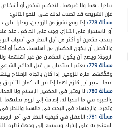
يبادرا ـ هما ولا غيرهما ـ لتحكيـم شخص أو أشخـاص 
فإن الشريعة قد تصدت لذلك على النحو التالي:
مسألة 778:
إذا وقع نشوز من الزوجين، وصارا على ح
أو الاستمرار على التنازع، وجب على الحاكم ـ عند ع
ينتدب حكمين أو أكثر من أجل النظر في أسباب النزاع 
والأفضل أن يكون الحكمان من أهلهما، حكماً أو أكثر
الزوجة؛ ويصح أن يكون الحكمان من غير أهلهما، ول
مسألة 779:
يعتبر المنتدبان من قبل الحاكم الشرعي ح
وحُكْمُهما ملزم للزوجين إذا كان باتجاه الإصلاح بينه
فيما يعتبر غير مُلزم لهما إذا قرر الحكمان التفريق بي
مسألة 780:
لا يعتبر في الحكمين الإسلام ولا العدا
والخبرة في ما انتدبا له، إضافة إلى لزوم تحليهما با
وتجرد، والإجتهاد في البحث في حالهما والنظر في أ
مسألة 781:
الأفضل في كيفية النظر في أمر الزوجين ال
المعنيَّ به على إنفراد ويستمع إلى وجهة نظره بال