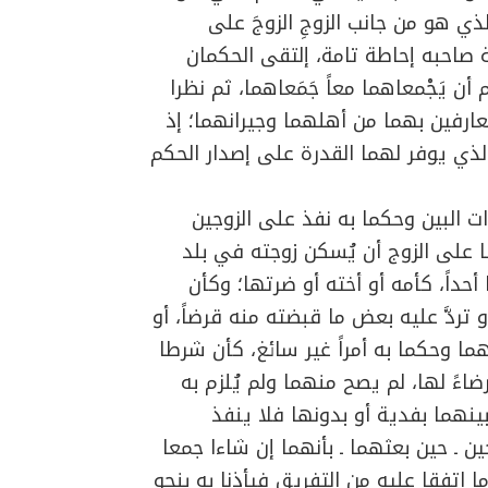
لذي هو من جانب الزوجِ الزوجَ على
صاحبه إحاطة تامة، إلتقى الحكمان
م أن يَجْمعاهما معاً جَمَعاهما، ثم نظرا
عارفين بهما من أهلهما وجيرانهما؛ إذ
الذي يوفر لهما القدرة على إصدار الحكم
ات البين وحكما به نفذ على الزوجين
ا على الزوج أن يُسكن زوجته في بلد
داً، كأمه أو أخته أو ضرتها؛ وكأن
و تردَّ عليه بعض ما قبضته منه قرضاً، أو
ما وحكما به أمراً غير سائغ، كأن شرطا
اءً لها، لم يصح منهما ولم يُلزم به
ينهما بفدية أو بدونها فلا ينفذ
 ـ حين بعثهما ـ بأنهما إن شاءا جمعا
ا اتفقا عليه من التفريق فيأذنا به بنحو