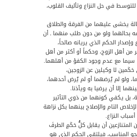
للتوسـط في حل النزاع وتأليف القلوب،
الة يخشى عليهما من الفرقة والطلاق
لمه بحالهما ولو من دون طلب منهما ـ أن
وإصدار الحكم الذي يريانه صالحاً،
 من أهل الزوج، وحكماً أو أكثر من أهل
ا سيما مع عدم وجود الكفؤ من أهلهما.
َكَمين لا وكيلين عن الزوجين،
ما، ولو لم يُرضهما أو لم يُرض أحدهما،
نهما إلا أن يرضيا به ويأذنا.
لة، بل يكفي كونهما من ذوي التأثير
لإخلاص التام والإصلاح بينهما بكل نزاهة
سباب النزاع.
متنازعين أن يقابل كلُّ حَكَمٍ الطرفَ
نحو المناسب، فيلتقي الحكم الذي هو