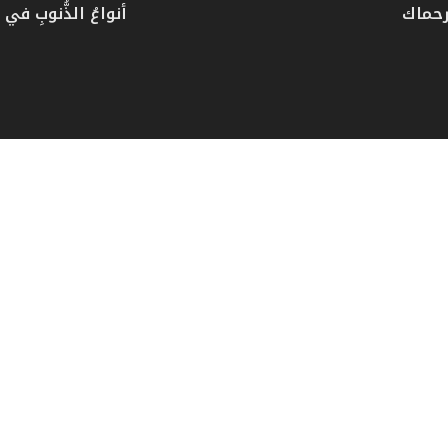
رحماك
أنواعُ الذُّنوبِ في دُ