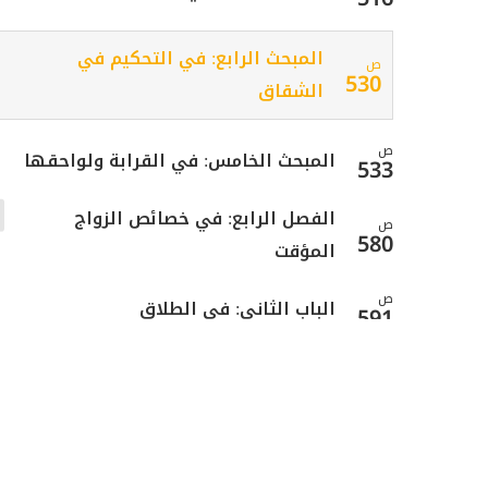
المبحث الرابع: في التحكيم في
ص
530
الشقاق
ص
المبحث الخامس: في القرابة ولواحقها
533
الفصل الرابع: في خصائص الزواج
ص
580
المؤقت
ص
الباب الثاني: في الطلاق
591
ص
الفصل الأول: في الطلاق
595
المبحث الأول: في شروط الطلاق
ص
597
والأقسام