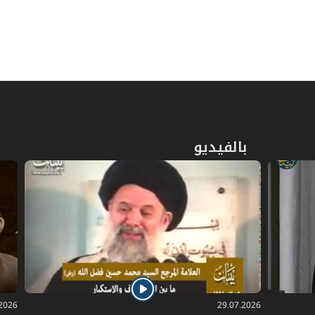
المبحث الأول: في إرث المتقربين بالنسب
685
المبحث الثاني: في تفصيل إرث ذوي
ص
716
الأسباب
ص
في ميراث ذوي الحالات المشكلة
720
المبحث الأول: في ميراث الغرقى
ص
بالفيديو
723
والمهدوم عليهم ونحوهم
ص
المبحث الثاني: في ميراث الخنثى
729
المبحث الثالث: في أمور مشكلة متفرقة
ص
731
بالميراث
.2026
29.07.2026