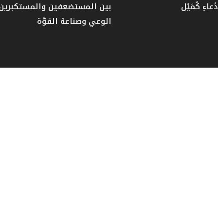
عاءِ كُمَيْل
بين المستضعفين والمستكبرين: 
الوعي وصناعة القوَّة