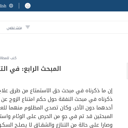
lish
بحث نصي
كتب للمطال
المبحث الرابع: في ا
إن ما ذكرناه في مبحث حق الاستمتاع من طرق علاج ن
ذكرناه في مبحث النفقة حول حكم امتناع الزوج عن ا
أحدهما دون الآخر، وكان تصدي المظلوم منهما للعل
المبحثين قد تم في جوٍ من الحرص على الوئام واستمرار
وصارا على حالة من التنازع والشقـاق لا يصلـح السكـو