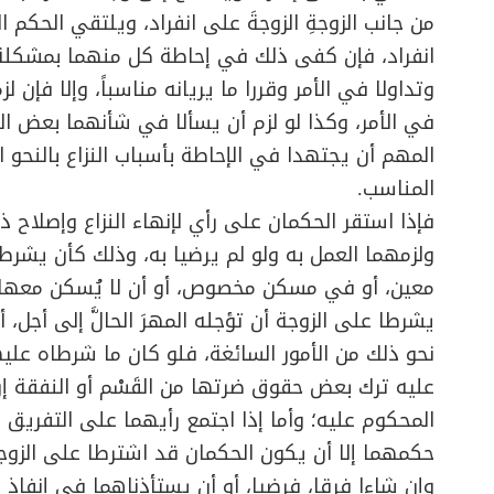
من جانب الزوجةِ الزوجةَ على انفراد، ويلتقي الحكم ا
انفراد، فإن كفى ذلك في إحاطة كل منهما بمشكلة 
وتداولا في الأمر وقررا ما يريانه مناسباً، وإلا فإن لز
في الأمر، وكذا لو لزم أن يسألا في شأنهما بعض ال
المهم أن يجتهدا في الإحاطة بأسباب النزاع بالنحو 
المناسب.
فإذا استقر الحكمان على رأي لإنهاء النزاع وإصلاح ذ
ولزمهما العمل به ولو لم يرضيا به، وذلك كأن يشرط
معين، أو في مسكن مخصوص، أو أن لا يُسكن معها أح
يشرطا على الزوجة أن تؤجله المهرَ الحالَّ إلى أجل، أ
نحو ذلك من الأمور السائغة، فلو كان ما شرطاه عليه
عليه ترك بعض حقوق ضرتها من القَسْم أو النفقة إرض
المحكوم عليه؛ وأما إذا اجتمع رأيهما على التفريق ب
حكمهما إلا أن يكون الحكمان قد اشترطا على الزوجين
وإن شاءا فرقا، فرضيا، أو أن يستأذناهما في إنفاذ م