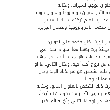
نوان موجب للميراث، ومثاله:
ه الآخر بعنوان كونه زوجاً وبعنوان كونه
 قد يرث تمام تركته بذينك السببين.
 منهما الآخر بالزوجية وبضمان الجريرة.
ان للإرث، كان حكمه على نحوين:
 وحينئذ يرث بهما معاً، سواء اتحدا في
الحفيد بجد واحد هو جده الأعلى من جهة
 من تزوج أخت أخيه. ومثال الثاني: ما لو
إن ذلك الشخص هو عم لذلك الولد وخال،
اً له وخالاً.
يرث ذلك الشخص بالعنوان المانع، ومثاله:
ما وتزوج الآخر زوجته فولدت له أيضاً،
دها من زوجها الثاني وأخ له لأم، فيرث