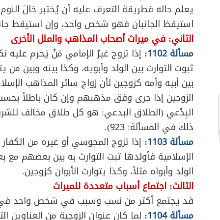
يعلم حاله فطريقة التعرف عليه أن يُختبر حَالَ النوم
استيقظ الجانبان فهو شخص واحد، وإن استيقظ جا
الثاني: في ميراث أصحاب المذاهب والملل الأخرى
مسألة 1102:
إذا تزوج غيرُ الإمامي مَنْ يَحرم عليه 
ثبوت التوارث بين الولد وأبويه، وكذا بينه وبين من ي
بين أبيه وأمه كزوجين لأن زواج سائر المذاهب الإسلام
الزوجين إذا جرى وفق مذهبهم وإن كان باطلاً بحسب
البِدْعي (الطلاق البدعي: هو كل طلاق مخالف للشر
ذلك في المسألة: 923).
مسألة 1103:
إذا تزوج المجوسي أو غيره من الكفار
الإسلامية فأولدها ثبت التوارث به بين بعضهم مع بع
الولد وأبواه مثلاً، وكذا يتوارث الأبوان كزوجين.
الثالث: اجتماع أسباب متعددة للميراث
قد يجتمع أكثر من نسب وسبب في شخص واحد في مي
مسألة 1104:
لما كان عنوان الزوجية من العناوين ال