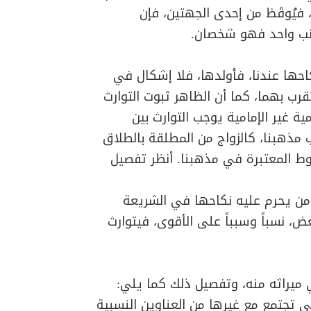
، فيُوقَظ من إحدى الجهتين، فإن
نب واحد فهو شخصان.
نكاحها عندنا، فأولدها، فلا إشكال في
تقرب بهما، كما أن الظاهر ثبوت التوارث
ية غير الإمامية يوجب التوارث بين
 مذهبنا، كالزواج من المطلقة بالطلاق
وط المعتبرة في مذهبنا. أنظر تفصيل
 من يحرم عليه نكاحها في الشريعة
ض، نسباً وسبباً على الأقوى، فيتوارث
راثه منه، وتفصيل ذلك كما يلي:
تي تجتمع مع غيرها من العناوين النسبية