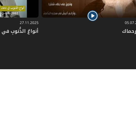
27.11.2025
05.07
رحماك
أنواعُ الذُّنوبِ في دُ