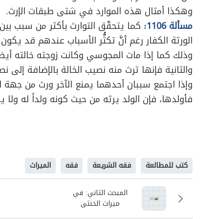
وهكذا أمثال هذه الموارد في شتى طبقات الإرث.
مسألة 1106:
كما يتحقّق التوارث بأكثر من سبب بين 
الورثة الكفار رغم أنَّ تكثُّر الأسباب عندهم قد يكو
وذلك كما إذا مات المجوسي وكانت زوجته خالته أيضاً 
والثانية فإنها ترث منه نصيب الخالة بالإضافة إلى نص
وإذا اجتمع سببان أحدهما يمنع الآخر ورث من جهة ال
فأولدها، فإن الولد يرثه من حيث كونه ولداً له ولا ي
كتب للمطالعة
فقه الشريعة
فقه
الميراث
المبحث الثاني: في
ميراث الخنثى