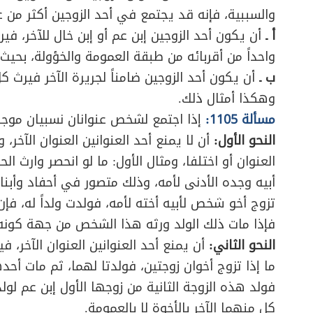
والسببية، فإنه قد يجتمع في أحد الزوجين أكثر من ع
أ ـ
أن يكون أحد الزوجين إبن عم أو إبن خال للآخر، فيرث
واحداً من أقربائه من طبقة العمومة والخؤولة، بحيث
ب ـ
أن يكون أحد الزوجين ضامناً لجريرة الآخر فيرث كل
وهكذا أمثال ذلك.
مسألة 1105:
إذا اجتمع لشخص عنوانان نسبيان موجب
النحو الأول:
أن لا يمنع أحد العنوانين العنوان الآخر،
العنوان أو اختلفا، ومثال الأول: ما لو انحصر وارث 
أبيه وجده الأدنى لأمه، وذلك متصور في أحفاد وأبناء
تزوج أخو شخص لأبيه أخته لأمه، فولدت ولداً له، ف
فإذا مات ذلك الولد ورثه هذا الشخص من جهة كونه عم
النحو الثاني:
أن يمنع أحد العنوانين العنوان الآخر، ف
ما إذا تزوج أخوان زوجتين، فولدتا لهما، ثم مات أحده
فولد هذه الزوجة الثانية من زوجها الأول إبن عم لول
كل منهما الآخر بالأخوة لا بالعمومة.