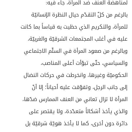
لمناهضة العنف ضد المرأة، جاء فيه:
بالرغم من كلّ التقدّم حيال النظرة الإنسانيّة
للمرأة، والتكريم الذي حظيت به قياساً بما كانت
عليه في أغلب المجتمعات الشرقيّة والغربيّة،
وبالرغم من صعود المرأة في السلّم الاجتماعي
والسياسي، حتّى تبوّأت أعلى المناصب،
الحكوميّة وغيرها، وانخرطت في حركات النضال
إلى جانب الرجل، وتفوّقت عليه أحياناً؛ إلا أنّ
المرأة لا تزال تعاني من العنف الممارس ضدّها،
والذي يأخذ أشكالاً متعدّدة، ولا يقتصر على
دائرة دون أخرى، كما لا يأخذ هويّة شرقيّة بل