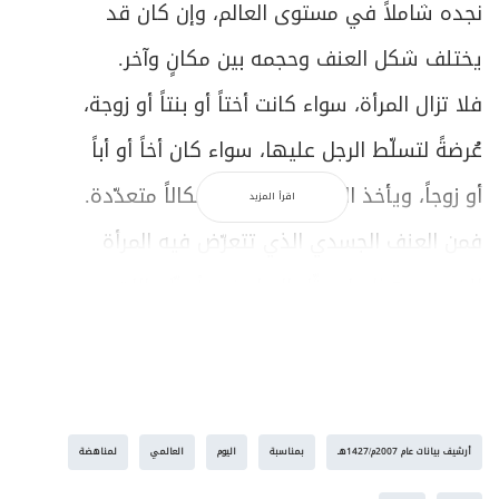
نجده شاملاً في مستوى العالم، وإن كان قد
يختلف شكل العنف وحجمه بين مكانٍ وآخر.
فلا تزال المرأة، سواء كانت أختاً أو بنتاً أو زوجة،
عُرضةً لتسلّط الرجل عليها، سواء كان أخاً أو أباً
أو زوجاً، ويأخذ العنف في ذلك أشكالاً متعدّدة.
اقرأ المزيد
فمن العنف الجسدي الذي تتعرّض فيه المرأة
للضرب، وهذا ما يمثّل الرجل فيه أحطّ حالات
الإنسانيّة؛ لأنّه يدلّ على فقدان الرجل للمنطق
الذي يُمكن أن يفرضه على الآخر من موقع
الالتزام والاقتناع؛ كما أنّه لا يدلّ على قوّة
أرشيف بيانات عام 2007م/1427هـ
بمناسبة
اليوم
العالمي
لمناهضة
الرجل، بل على ضعفه؛ لأنّه «إنّما يحتاج إلى