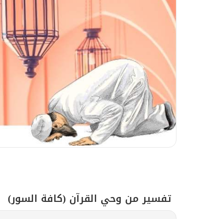
من أخلاقيَّات الإمامِ الرِّضا
تفسير من وحي القرآن (كافة السور)