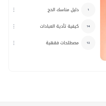
دليل مناسك الحج
1
كيفية تأدية العبادات
14
مصطلحات فقهية
12
 (ع) وتوجيهاتِهِ لمجتمعِ المؤمنين