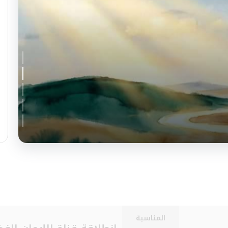
َّةُ الحفاظِ على النَّهج والرِّسالة
المناسبة