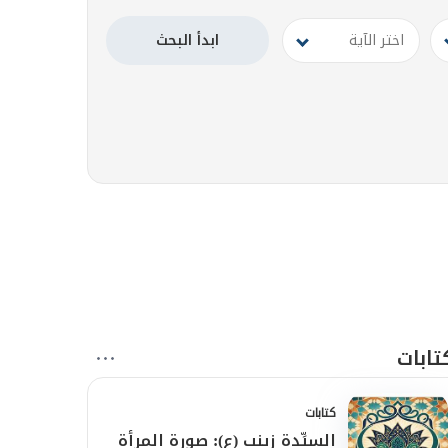
تابات
كتابات
السيِّدة زينب (ع): صورة المرأة