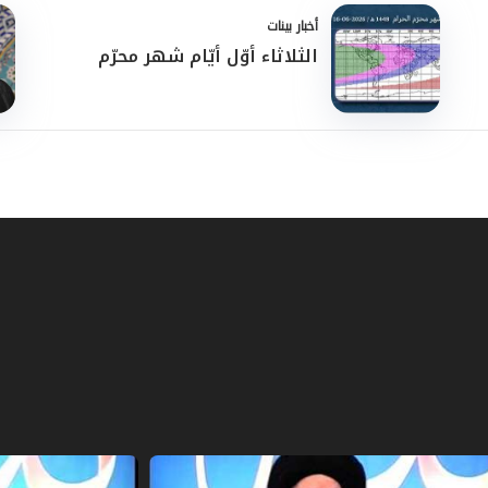
أخبار بينات
الثلاثاء أوّل أيّام شهر محرّم
َّةُ الحفاظِ على النَّهج والرِّسالة