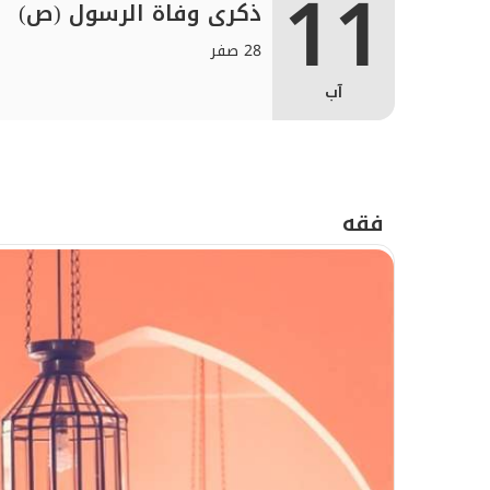
11
ذكرى وفاة الرسول (ص)
28 صفر
آب
فقه
الإمامُ الرّضا (ع): علم