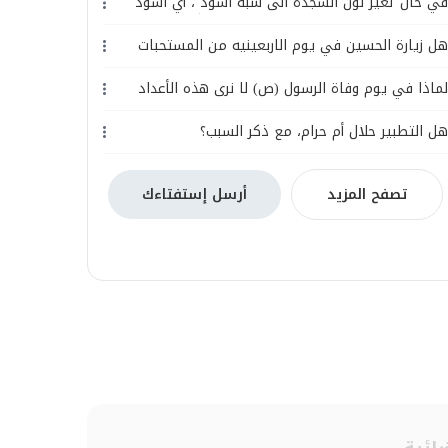
في حال تغير لون السجدة الى شبه اسود ، أي اسودّ
لونها من التعرق .... ، هل يعتبرهذا حاجباً للسجود في
هل زيارة الحسين في يوم الاربعينيه من المستحبات
الصلاة وبالتالي لا يجوز السجود عليه؟
الموكده ولها خصوصيتها ام هي نفس الاستحباب في
لماذا في يوم وفاة الرسول (ص) لا نرى هذه الأعداد
الايام العاديه؟
لزيارته كالتي تذهب إلى كربلاء في أربعينية الإمام
هل التطبير حلال أم حرام، مع ذكر السبب؟
الحسين (ع) ، وكلنا نعرف أن الرسول الأعظم أفضل من
جميع الأئمة ؟
تصفح المزيد
أرسل إستفتاءك