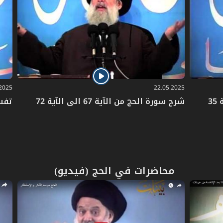
الإمامُ الرّضا (ع): علم
.2025
22.05.2025
شرح سورة الحج من الآية 67 الى الآية 72
تفسير
محاضرات في الحج (فيديو)