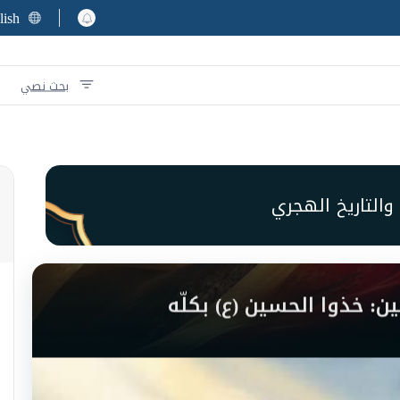
lish
بحث نصي
والتاريخ الهجري