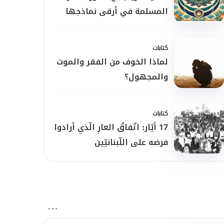
المسلمة في أرقى نماذجها
كتابات
لماذا الخوف من الفقر والموت
والمجهول؟
كتابات
17 أيّار: اتّفاقُ العارِ الّذي أرادوا
فرضه على اللّبنانيّين