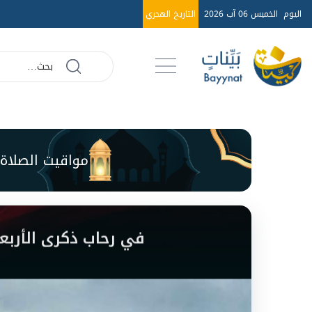
اليوم
الخميس 06 آب 2026
التاريخ الهجري
مواقيت الصلاة 
في رحاب ذكرى الأربعين: خذوا الحسين (ع) بكلّه