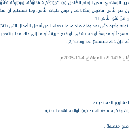
ميّ، فعن الإمام الصَّادق (ع): "خِيَارُكُمْ سُمَحَاؤُكُمْ، وَشِرَارِكُمْ بُخَلَ
ذا أردت أن تكون خير النَّاس، فادرس إمكاناتك، وادرس حاجات النَّاس، وما تستطيع 
 نَفَعَ النَّاسَ"[1].
ابه وأجره حتَّى بعد وفاة صاحبه، ما يجعلها من أفضل الأعمال التي يتقرَّب
ِيَةٍ - بأن عمّر مسجداً أو مدرسةً أو مستشفى، أو فتح طريقاً، أو ما إلى ذلك مما ينتفع به
له، فإنَّ ذلك سيستمرّ بعد وفاته"[2].