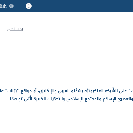
lish
بحث نصي
الشَّبكة العنكبوتيَّة بشقَّيْهِ العربي والإنكليزي، أو مواقع "بيّنات" عل
لعصريّ للإسلام والمجتمع الإسلامي والتحدّيات الكبيرة الَّتي تواجهنا.