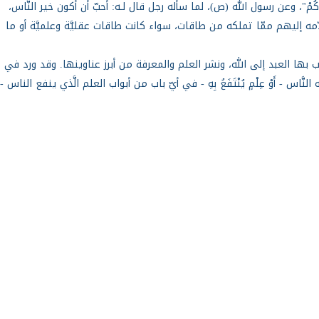
اؤُكُمْ"، وعن رسول الله (ص)، لما سأله رجل قال لـه: أحبّ أن أكون خير النَّاس،
أن تقدّمه إليهم ممّا تملكه من طاقات، سواء كانت طاقات عقليَّة وعلميَّة أو ما
 بها العبد إلى الله، ونشر العلم والمعرفة من أبرز عناوينها. وقد ورد في
 النَّاس - أَوْ عِلْمٍ يُنْتَفَعُ بِهِ - في أيّ باب من أبواب العلم الَّذي ينفع الناس -