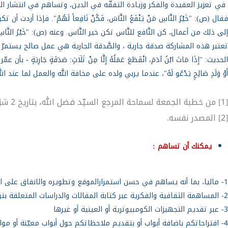
في تعزيز العقيدة والفكر وزيادة التفقّه في الدين، وتساهم في انتشار الدين الإسلا
فقال (ص): "خَيْرُ النَّاسِ مَنْ يَنْفَعُ النَّاسَ، فَكُنْ نَافِعاً لَهُمْ". فإ
إلى ذلك من أعمال، كن النَّافع للنَّاس تكن خير النَّاس. وعنه (ص): "خَيْرُ النَّاسِ مَنْ
تعتبر هذه المشاركة صدقة جارية ، والصَّدقة الجارية هي عمل صالح يستمرّ ثو
الحديث: "إِذَا مَاتَ ابْنُ آدَمَ، انْقَطَعَ عَمَلُهُ إِلَّا مِنْ ثَلَاثٍ: صَدَقَةٍ جَار
أَوْ وَلَدٍ صَالِحٍ يَدْعُو لَهُ"، عندما يربي ولده على مخافة الله والعمل لما عند ال
[1] من خطبة الجمعة لسماحة المرجع السيّد فضل الله، بتاريخ 2 شوَّال 1426 هـ/ الموافق 4-11-2005م.
[2] المصدر نفسه.
يمكنك أن تساهم :
1- ماليا، بما أنه يساهم في حسن استمرارالموقع وتطويره والانفاق على المشاريع المستقبلية .
2- المساهمة الثقافية والفكرية عبر كتابة المقالات والدراسات المتعلقة بتراث وفكر سماحة السيد (ره)، أوالمساهمة التقنية .
3- عبر تقديم التجهيزات الكومبيوترية أو العينية أو غيرها
4- اقتراحاتكم باضافة أبواب أو بتقديم ملاحظاتكم حول أبواب معيّنة أو مواضيع متعلقة .