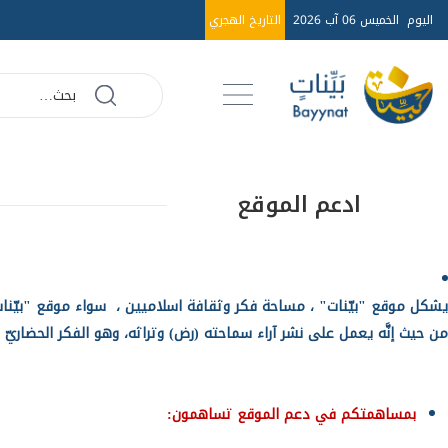
اليوم
الخميس 06 آب 2026
التاريخ الهجري
ادعم الموقع
يشكل موقع "بيّنات" ، مساحة فكر وثقافة اسلاميين ، سواء موقع "بيّنات" على 
من حيث إنَّه يعمل على نشر آراء سماحته (رض) وتراثه، وهو الفكر الحضاريّ وا
بمساهمتكم في دعم الموقع تساهمون: