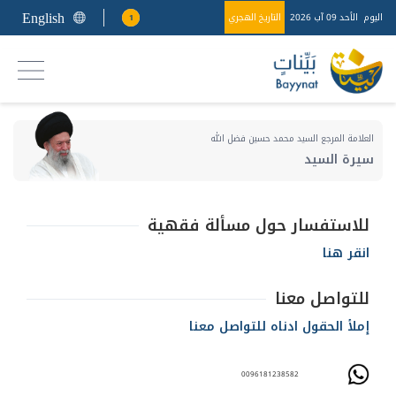
English
اليوم
الأحد 09 آب 2026
التاريخ الهجري
1
العلامة المرجع السيد محمد حسين فضل الله
سيرة السيد
للاستفسار حول مسألة فقهية
انقر هنا
للتواصل معنا
إملأ الحقول ادناه للتواصل معنا
0096181238582