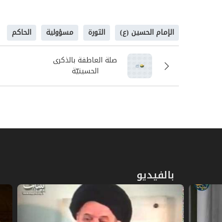
حين يشير الرسول (ص) إلى ارتباط قضية الحكم بال
المبدأ والسياسة، ومن دون أن يرى الناس مانعاً
الإمام الحسين (ع)
الثورة
مسؤولية
الحاكم
حديث السياسة غريباً عن العلماء، حتّى إن امتي
عدم تدخله في الواقع السياسي، فعمله واضح جد
صلة العاطفة بالذكرى
البيت للمسجد.
الحسينيّة
ولعلّ هذا المثل الأعلى في مجتمعنا اليوم هو ال
تقاتل أهل البلد أو تصالحوا، فالأمر سواء لدي
يصح تدخّل العلماء بالسياسة، فكيف تدخل رسول
الحسين (ع) يتكلّم عن سياسة رسول الله (ص). و
مستقرٍّ في السياسة. إذاً على حسب هذا المقيا
كل الذين يشتغلون بالسياسة الّتي تؤيّد النظام 
الزعماء الفسقة، ووراء كلّ الذين يعيثون في الأ
بالفيديو
وعلماء السوء. أمّا العالم الحق، فهو ينطلق ف
للظالم إنه ظالم، ويحدد مواطن الفساد، ليدفع ا
{
إنّ اللَّهَ يأمرُ بالعَدْل
} (النحل/90).