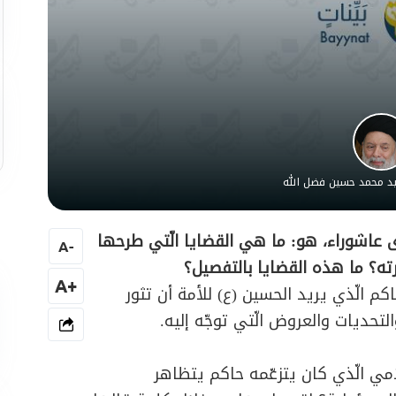
سيد محمد حسين فضل الله
كرى عاشوراء، هو: ما هي القضايا الّتي طرحها
A
-
ته؟ ما هذه القضايا بالتفصيل؟
+A
كم الّذي يريد الحسين (ع) للأمة أن تثور
حديات والعروض الّتي توجّه إليه.
ي الّذي كان يتزعّمه حاكم يتظاهر