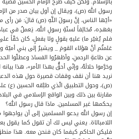
بالإسلام. ولكن كيف طرح الإمام الحسين قضية 
رسول الله (ص)، ويقال إن أول بيان صدر من الإ
«
أيّها الناس، إنَّ رسولَ اللَّهِ (ص) قالَ: مَن رأى منك
بعَهدِه، مُخالِفاً لسنّةِ رسولِ الله، يَعملُ في عبا
فلم يُغيّر ما) عليهِ بقولٍ ولا بفعلٍ، كان حَقّاً على
عَلمتُم أنَّ هؤلاء القومَ
_ ويشيرُ إلى بني أميّة و
عن طاعةِ الرحمنِ، وأظهرُوا الفسادَ وعطلّوا الحدودَ 
وحَرَّموا حلالَهُ، وإنّي أحقُّ بهذا الأمر
»، هذا بيانه ا
نريد هنا أن نقف وقفات قصيرة حول هذه الدعوة 
(ص)، وحول التطبيق الّذي طبَّقه الحسين (ع) ع
مقارنة بين ذلك وبين الواقع الإسلامي في البلاد
يحكمها غير المسلمين. ماذا قال رسول الله؟
إن رسول الله يدعو المسلمين إلى أن يواجهوا م
اللامبالاة. يعني ليس لك أن تقول كما يقول بعض
فليكن الحاكم كيفما كان فنحن معه. هذا منطق