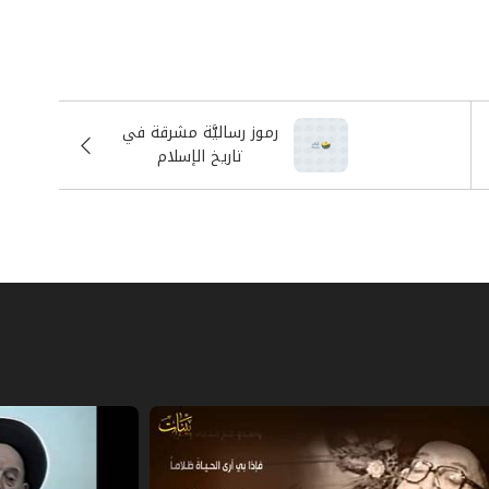
مبدأ، فإنّه يشير إلى عمق الارتباط بين
 لرسول الله أن يتكلم بذلك، مع أنهم يرون
از العالم ومصداقيته لدى البعض يعود إلى
اً وبسيط جداً، فمن المسجد للبيت، ومن
رموز رساليَّة مشرقة في
تاريخ الإسلام
إنسان المؤمن البعيد جداً عن هذا الجو، فلو
ه. إن هذا مقياس خاطئ دون شك، فإذا كان لا
 الله (ص) بالسياسة.
الإمام الحسين (ع) بنفسه يشير إلى منهجٍ
س، فأساليب النبي (ص) ينبغي أن نغيرها.
الجائر، هؤلاء يزحفون وراء الظلمة، ووراء
رض فساداً... هؤلاء هم وعّاظ السلاطين
ي حياة الناس بالصدق وبالإخلاص، لكي يقول
لناس في الحياة إلى خط القرآن الّذي يقول: