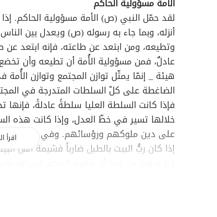
الأمة مسؤولية الحاكم
لقد حمّل النبي (ص) الأمة مسؤولية الحاكم. إذا ك
أنزله، وبما جاء به رسوله (ص) ويعدل بين الناس
وتطيعه، ومن ابتعد عن طاعته، فإنه ابتعد عن طا
عادلٌ، فمن مسؤولية الأُمة أن تطيعه وأن تخضع ل
هيئة _ إنمّا يمثّل توازن المجتمع وتوازن الأُمة ف
الضاغطة على كلّ السلطات المتدرجة في المجت
فإذا كانت السلطة العليا سلطةً عادلةً، فإنها 
خلالها تسير في خطّ العدل، وإذا كانت هذه ال
على دين ملوكهم ورؤسائهم. وفي هذا المعنى
اقرأ ال
إذا كان ربُّ البيت بالطبل ضارباً فشيمة أهل الب
إننا نفهم من هذا أن قضية الحاكم في الإسلام 
يتحمل كلُّ فردٍ من أفرادها مسؤولية الحاكم الع
بطريقة سلبية.
ارتباط المبدأ بالسياسة