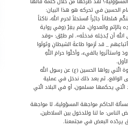
المسؤولية؟ لقد طرحها من خلال كلمة قالها
مام الحسين في تحركه هو هذا البيان:
ُم سُلطاناً جائِراً مُستحلاً لحرم الله، ناكثاً
دِه بالإثمِ والعدوانِ، فلم يغِرْ (وفي رواية
 الله أن يُدخِله مَدخلَه
». لم طبّق: «
وقد
أتباعِهم _
قد لَزِموا طاعةَ الشيطانِ وتَولَوا
واستأثَروا بالفيء، وأحَلّوا حرامَ اللَّهِ
لأول.
الّتي رواها الحسين (ع) عن رسول الله
لى الواقع، ثم بعد ذلك ندخل في عملية
 الّتي يحكمها مسلمون، أو في البلاد الّتي
سألة الحاكم مواجهة المسؤولية، لا مواجهة
 الناس: ما لنا وللدخول بين السلاطين،
 يردّده البعض في مجتمعنا.