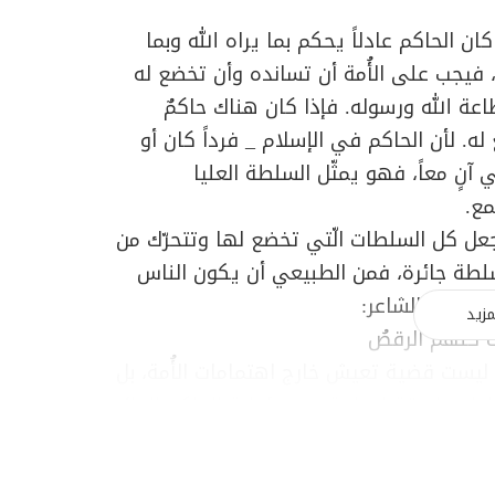
ان الحاكم عادلاً يحكم بما يراه الله وبما
، فيجب على الأُمة أن تسانده وأن تخضع له
عة الله ورسوله. فإذا كان هناك حاكمٌ
ه. لأن الحاكم في الإسلام _ فرداً كان أو
ي آنٍ معاً، فهو يمثّل السلطة العليا
مع.
تجعل كل السلطات الّتي تخضع لها وتتحرّك من
سلطة جائرة، فمن الطبيعي أن يكون الناس
 يقول الشاعر:
مزيد
يت كلهم الرقصُ
ليست قضية تعيش خارج اهتمامات الأُمة، بل
ادل بطريقة إيجابية، ومسؤولية الحاكم الجائر