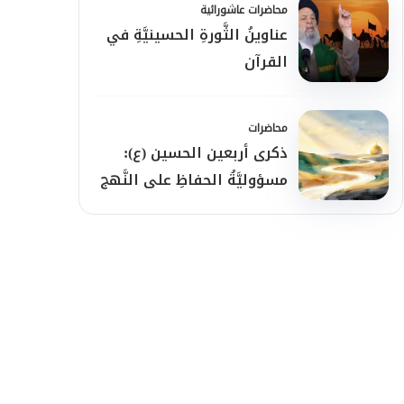
محاضرات عاشورائية
عناوينُ الثَّورةِ الحسينيَّةِ في
القرآن
محاضرات
ذكرى أربعين الحسين (ع):
مسؤوليَّةُ الحفاظِ على النَّهج
والرِّسالة