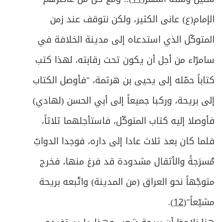
الإمام(ع) عانى الكثير، ولكن نتوقف عند زمن
المتوكّل الذي استدعاه إلى مدينة الخلافة في
سامرّاء من أجل أن يكون تحت رقابته، لهذا كتب
كتاباً حمّله إلى يحيى بن هرثمة، "فأوصل الكتاب
إلى بريحة، وركبا جميعاً إلى أبي الحسن (لهادي)
فأوصلا إليه كتاب المتوكّل، فاستأجلهما ثلاثاً،
فلما كان بعد ثلاث عادا إلى داره، فوجدا الدوابّ
مُسرَجةً والأثقال مشدودة قد فرغ منها، فخرج
متوجّهاً نحو العراق (من المدينة) واتّبعه بريحة
مشيّعاً"(
12
).