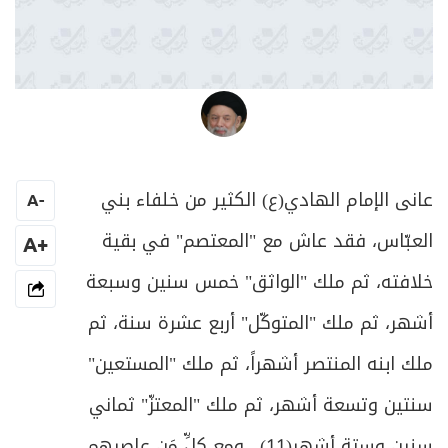
العلامة المرجع السيد محمد حسين فضل الله
عانى الإمام الهادي(ع) الكثير من خلفاء بني
A
-
العبّاس، فقد عاش مع "المعتصم" في بقية
+A
خلافته، ثم ملك "الواثق" خمس سنين وسبعة
أشهر، ثم ملك "المتوكّل" أربع عشرة سنة، ثم
ملك ابنه المنتصر أشهراً، ثم ملك "المستعين"
سنتين وتسعة أشهر، ثم ملك "المعتزّ" ثماني
سنين وستة أشهر(
11
).. ومع كلِّ مَن عاصرهم