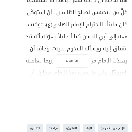
هنا نلاحظ أن بريحة شعر ـ وهذا ما يستفيده
كلُّ مَن يتجسّس لصالح الظالمين ـ أنّ المتوكّل
كان مليئاً بالاحترام للإمام الهادي(ع)، "وكتب
معه إلى أبي الحسن كتاباً جليلاً يعرّفه أنَّه قد
اشتاق إليه ويسأله القدوم عليه"، وخاف أن
يتحدّث الإمام مع المتوكّل ضدّه، وربما يعاقبه
اقرأ المزيد
المتوكّل على ما فعله ضدّ الإمام، فحاول أن
يهدّد الإمام بأنّه إذا تكلّم مع المتوكل بما
يُسي‏ء إليه، فسوف يصادر أملاكه وينال من
أهله في المدينة، لأنَّه في موقع القوّة، وهو
صاحب الصلاة والحرب، »فلما صار في بعض
الإمام علي الهادي (ع)
الإمام
الهادي(ع)
مواجهة
الظالمين