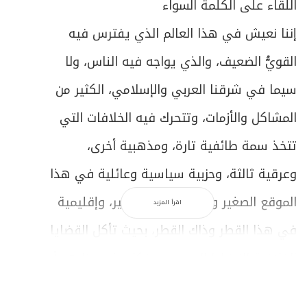
اللقاء على الكلمة السواء
إننا نعيش في هذا العالم الذي يفترس فيه
القويُّ الضعيف، والذي يواجه فيه الناس، ولا
سيما في شرقنا العربي والإسلامي، الكثير من
المشاكل والأزمات، وتتحرك فيه الخلافات التي
تتخذ سمة طائفية تارة، ومذهبية أخرى،
وعرقية ثالثة، وحزبية سياسية وعائلية في هذا
الموقع الصغير وذاك الموقع الصغير، وإقليمية
اقرأ المزيد
في هذا القطر وذاك القطر، بحيث تأكل القضايا
الخلافية القضايا الوحدوية. فكل ما عندنا هو أن
نضع الفواصل بيننا في كل يوم، فيبتعد أحدنا