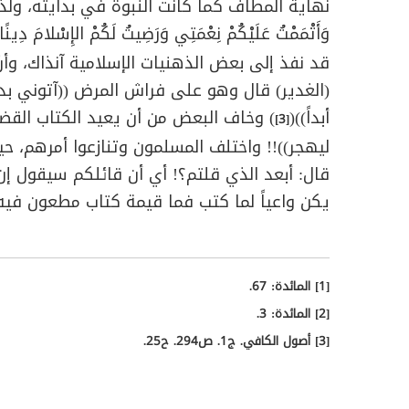
نهاية المطاف كما كانت النبوة في بدايته، ولذلك نزلت ا
وَأَتْمَمْتُ عَلَيْكُمْ نِعْمَتِي وَرَضِيتُ لَكُمْ الإِسْلامَ دِينًا
قد نفذ إلى بعض الذهنيات الإسلامية آنذاك، وأ
(الغدير) قال وهو على فراش المرض ((آتوني بدو
أبداً))(
) وخاف البعض من أن يعيد الكتاب القضية
[3]
ليهجر))!! واختلف المسلمون وتنازعوا أمرهم، 
قال: أبعد الذي قلتم؟! أي أن قائلكم سيقول إ
يكن واعياً لما كتب فما قيمة كتاب مطعون فيه
[1]
المائدة: 67.
[2]
المائدة: 3.
[3]
أصول الكافي. ج1. ص294. ح25.