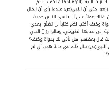
لآية {الْيَوْمَ أَكْمَلْتُ لَكُمْ دِينَكُمْ
}(
). حتى أنّ النبي(ص) عندما رأى أنّ الخلل
[2]
نّ هناك عملاً على أن ينسى الناس حديث
اة وكتف أكتب لكم كتاباً لن تضلّوا بعدي
 إلى نصابها الطبيعي، وقالوا ((إنّ النبي
حيث قال بعضهم: هل نأتي لك بدواة وكتف؟
ن النبي(ص) قال ذلك في حالة هجر، أي لم
؟!