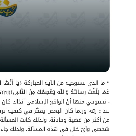
* ما الذي نستوحيه من الآية المباركة {يَا أَيُّهَا الرَّسُولُ بَل
فَمَا بَلَّغْتَ رِسَالَتَهُ وَاللّه يَعْصِمُكَ مِنْ النَّاسِ}(
)؟
[1]
- نستوحي منها أنّ الواقع الإسلامي آنذاك كان 
لنداء ربّه، وربما كان البعض يفكّر في كيفية تر
من أكثر من قضية وحادثة. ولذلك كانت المسألة
شخصي وأيّ خلل في هذه المسألة. ولذلك جاء الند