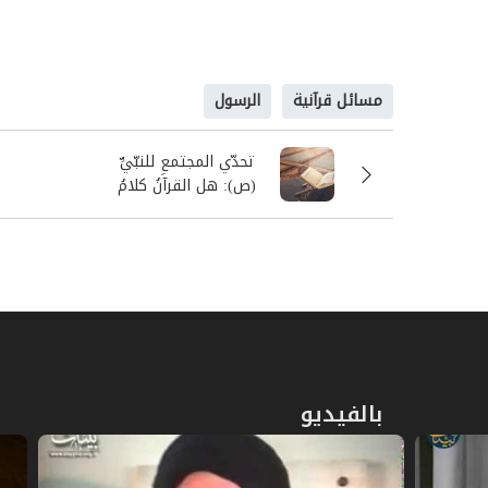
مسائل قرآنية
الرسول
تحدّي المجتمعِ للنبّيِّ
(ص): هل القرآنُ كلامُ
الله؟!
بالفيديو