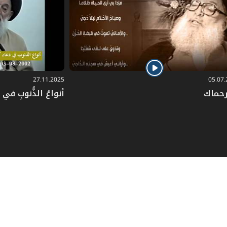
27.11.2025
05.07
رحماك
أنواعُ الذُّنوبِ في دُ