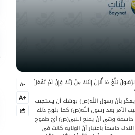
ِّغْ مَا أُنزِلَ إِلَيْكَ مِنْ رَبِّكَ وَإِنْ لَمْ تَفْعَلْ
A
-
+A
يفكّر بأنّ رسول اللّه(ص) يوشك أن يستجيب
تيب الأمر بعد رسول اللّه(ص) كما يلوح ذلك
 حاسمة وهي أنْ يمنع النبي(ص) أيّ طموح
اء حاسماً باعتبار أنّ الولاية كانت في