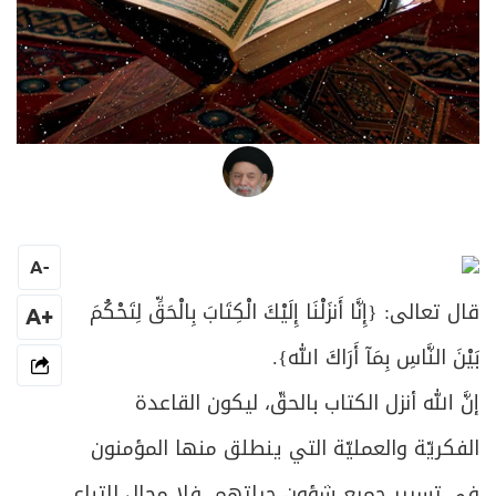
العلامة المرجع السيد محمد حسين فضل الله
A
-
قال تعالى: {
إِنَّا أَنزَلْنَا إِلَيْكَ الْكِتَابَ بِالْحَقِّ لِتَحْكُمَ
+A
بَيْنَ النَّاسِ بِمَآ أَرَاكَ الله
}.
إنَّ الله أنزل الكتاب بالحقّ، ليكون القاعدة
الفكريّة والعمليّة التي ينطلق منها المؤمنون
في تسيير جميع شؤون حياتهم، فلا مجال لاتباع