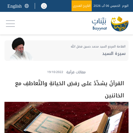
English
اليوم
الخميس 06 آب 2026
التاريخ الهجري
العلامة المرجع السيد محمد حسين فضل الله
سيرة السيد
مقالات قرآنية
19/10/2022
القرآنُ يشدِّدُ على رفضِ الخيانةِ والتَّعاطفِ مع
الخائنين