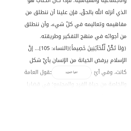
والاجتماعية والسياسية؛ فإذا كان الكتاب هو
الذي أنزله الله بالحقّ، فإن علينا أن ننطلق من
مفاهيمه وتعاليمه في كلّ شيء، وأن ننطلق
من أجوائه في منهج التفكير وطريقته.
{
وَلاَ تَكُنْ لِّلْخَآئِنِينَ خَصِيماً
}[النساء: 105]... إنَّ
الإسلام يرفض الخيانة من الإنسان بأيِّ شكل
كانت، وفي أيّ موقع وجد؛ في الحقول العامة
اقرأ المزيد
والخاصة من حياة الفرد والمجتمع؛ في قضايا
المال والحكم والنفس والعرض والعلاقات...
ويؤكِّد مسألة أن يتحرَّك رفض الإنسان لكلِّ القيم
الشرّيرة، في فكره وشعوره وعمله؛ فلا يعيش