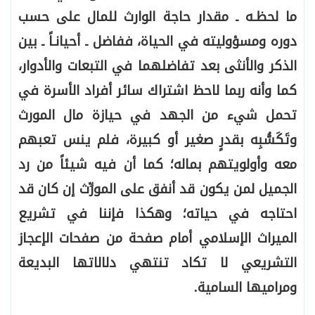
ما لحظـه ـ مقدار حاجة الوارث للمال على حسب
دوره ومسؤوليته في الحياة، ففاضل ـ أحيانـاً ـ بين
الذكر والأنثى بعد تفاضلهما في التبعات والأدوار،
كما وأنه ربما لاحظ اشتراك سائر أفراد الأسرة في
تحمل شيء من الجهد في حيازة مال المورث
وتَكَسُّبِه بقدرٍ صغير أو كبيرة، فلم ينس تعبهم
معه وأولويتهم بماله؛ كما أن فيه شيئاً من رد
الجميل لمن يكون قد أنفق على المورِّث إن كان قد
احتاجه في حياته؛ وهكذا فإننا في تشريع
الميراث الإسلامي أمام صفحة من صفحات الإعجاز
التشريعي لا تكاد تنتهي دلالاتها البديعة
ومراميها السامية.