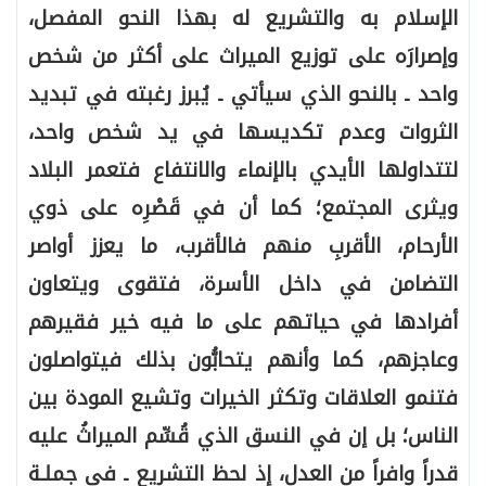
الإسلام به والتشريع له بهذا النحو المفصل،
وإصرارَه على توزيع الميراث على أكثر من شخص
واحد ـ بالنحو الذي سيأتي ـ يُبرز رغبته في تبديد
الثروات وعدم تكديسها في يد شخص واحد،
لتتداولها الأيدي بالإنماء والانتفاع فتعمر البلاد
ويثرى المجتمع؛ كما أن في قَصْرِه على ذوي
الأرحام، الأقربِ منهم فالأقرب، ما يعزز أواصر
التضامن في داخل الأسرة، فتقوى ويتعاون
أفرادها في حياتهم على ما فيه خير فقيرهم
وعاجزهم، كما وأنهم يتحابُّون بذلك فيتواصلون
فتنمو العلاقات وتكثر الخيرات وتشيع المودة بين
الناس؛ بل إن في النسق الذي قُسِّم الميراثُ عليه
قدراً وافراً من العدل، إذ لحظ التشريع ـ في جملـة