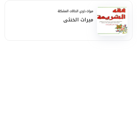
ميراث ذوي الحالات المشكلة
ميراث الخنثى