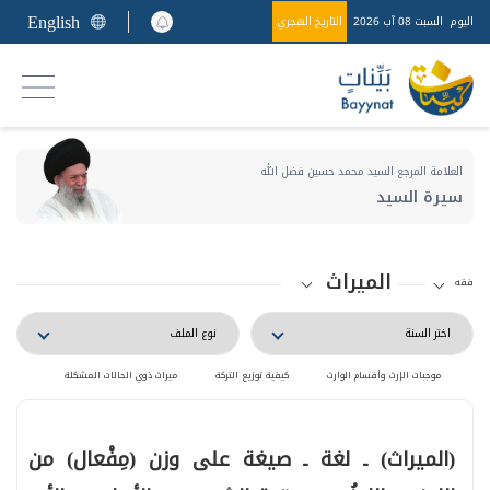
English
اليوم
السبت 08 آب 2026
التاريخ الهجري
العلامة المرجع السيد محمد حسين فضل الله
سيرة السيد
الميراث
فقه
موجبات الإرث وأقسام الوارث
كيفية توزيع التركة
ميراث ذوي الحالات المشكلة
(الميراث) ـ لغة ـ صيغة على وزن (مِفْعال) من