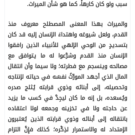
سبب ولو كان كارهاً، كما هو شأن الميراث.
والميراث بهذا المعنى المصطلح معروف منذ
القدم، ولعل شيوعَه واهتداءَ الإنسان إليه قد كان
بتسديدٍ من الوحي الإلهي للأنبياء الذين رافقوا
الإنسان منذ القدم وشرَّعوا له ما يتوافق مع
مصالحه وينسجم مع فطرته؛ ولا سيما وأن انتقال
المال الذي أجهد المورِّثُ نفسَه في حياته لإنتاجه
وتحصيله، إلى أبنائه وذوي قرابته يُثلج صدره
ويُسعده، بل إنه ما كان ليجِدَّ في كسب ما يزيد
عن حاجته ولا في تخزينه وجمعه لولا اعتقاده
بانتقاله إلى أبنائه وذوي قرابته الذين يُعتبرون
الإمتداد له والاستمرار لذِكْره؛ كذلك فإِنَّ التزام