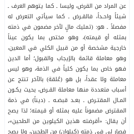
عن المراد من القرض، وليسا ـ كما يتوهم العرف ـ
شيئاً واحـداً، فالقـرض ـ كما سيأتي التعرض له
مفصلاً ـ هو: (تمليك مالٍ لآخر مضمون في ذمته
بمثله أو قيمته)، وهو مختص بما يكون عيناً
خارجية مشخصة أو من قبيل الكلي في المعين،
وهو معاملة قائمة بالإيجاب والقبول؛ أما الدين
فهو خاص بما يكون كلياً في الذمة، وهو ليس
معاملة ولا عقداً، بل هو (عُلقة) بالآخر تنتج عن
أسباب متعددة منها معاملة القـرض، بحيث يكـون
المـال المقتـرض ـ بعـد قبضـه ـ (ديناً) في ذمة
المقترض مضموناً عليه بمثله أو قيمته؛ لذا يصح
أن يقال: «أقرضته هذين الكيلوين من الطحين»،
فصار لي في ذمته (كيلوان) من الطحين، ولا يصح