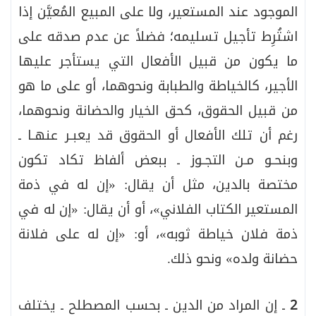
الموجود عند المستعير، ولا على المبيع المُعيَّن إذا
اشتُرِط تأجيل تسليمه؛ فضلاً عن عدم صدقه على
ما يكون من قبيل الأفعال التي يستأجر عليها
الأجير، كالخياطة والطبابة ونحوهما، أو على ما هو
من قبيل الحقوق، كحق الخيار والحضانة ونحوهما،
رغم أن تلك الأفعال أو الحقوق قد يعبـر عنهـا ـ
وبنحـو مـن التجـوز ـ ببعض ألفاظ تكاد تكون
مختصة بالدين، مثل أن يقال: «إن له في ذمة
المستعير الكتاب الفلاني»، أو أن يقال: «إن له في
ذمة فلان خياطة ثوبه»، أو: «إن له على فلانة
حضانة ولده» ونحو ذلك.
2
ـ إن المراد من الدين ـ بحسب المصطلح ـ يختلف