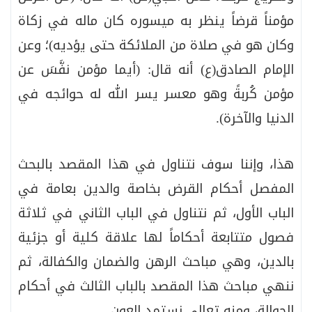
مؤمناً قرضاً ينظر به ميسوره كان ماله في زكاة
وكان هو في صلاة من الملائكة حتى يؤديه)؛ وعن
الإمام الصادق(ع) أنه قال: (أيما مؤمن نفَّسَ عن
مؤمن كُربةً وهو معسر يسر الله له حوائجه في
الدنيا والآخرة).
هذا، وإننا سوف نتناول في هذا المقصد بالبحث
المفصل أحكام القرض بخاصة والدين بعامة في
الباب الأول، ثم نتناول في الباب الثاني في ثلاثة
فصول متتابعة أحكاماً لها علاقة كلية أو جزئية
بالدين، وهي مباحث الرهن والضمان والكفالة، ثم
ننهي مباحث هذا المقصد بالباب الثالث في أحكام
الحوالة، ومنه تعالى نستمد العون.