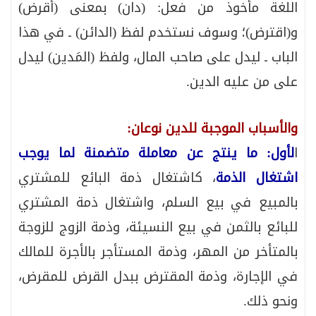
اللغة مأخوذ من فعل: (دان) بمعنى (أقرض)
و(اقترض)؛ وسوف نستخدم لفظ (الدائن) ـ في هذا
الباب ـ ليدل على صاحب المال، ولفظ (المَدين) ليدل
على من عليه الدين.
والأسباب الموجبة للدين نوعان:
ا
لأول: ما ينتج عن معاملة متضمنة لما يوجب
اشتغال الذمة
، كاشتغال ذمة البائع للمشتري
بالمبيع في بيع السلم، واشتغال ذمة المشتري
للبائع بالثمن في بيع النسيئة، وذمة الزوج للزوجة
بالمتأخر من المهر، وذمة المستأجر بالأجرة للمالك
في الإجارة، وذمة المقترض ببدل القرض للمقرض،
ونحو ذلك.