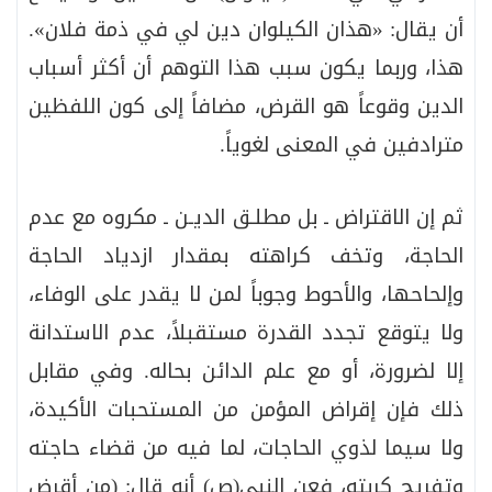
أن يقال: «هذان الكيلوان دين لي في ذمة فلان».
هذا، وربما يكون سبب هذا التوهم أن أكثر أسباب
الدين وقوعاً هو القرض، مضافاً إلى كون اللفظين
مترادفين في المعنى لغوياً.
ثم إن الاقتراض ـ بل مطلـق الديـن ـ مكروه مع عدم
الحاجة، وتخف كراهته بمقدار ازدياد الحاجة
وإلحاحها، والأحوط وجوباً لمن لا يقدر على الوفاء،
ولا يتوقع تجدد القدرة مستقبلاً، عدم الاستدانة
إلا لضرورة، أو مع علم الدائن بحاله. وفي مقابل
ذلك فإن إقراض المؤمن من المستحبات الأكيدة،
ولا سيما لذوي الحاجات، لما فيه من قضاء حاجته
وتفريج كربته، فعن النبي(ص) أنه قال: (من أقرض