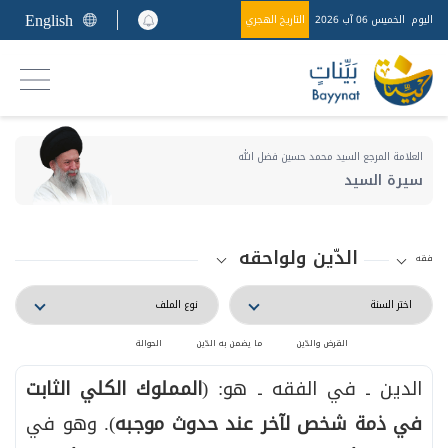
English
اليوم
الخميس 06 آب 2026
التاريخ الهجري
العلامة المرجع السيد محمد حسين فضل الله
سيرة السيد
الدّين ولواحقه
فقه
القرض والدّين
ما يضمن به الدّين
الحوالة
الدين ـ في الفقه ـ هو: (
المملوك الكلي الثابت
في ذمة شخص لآخر عند حدوث موجبه
). وهو في