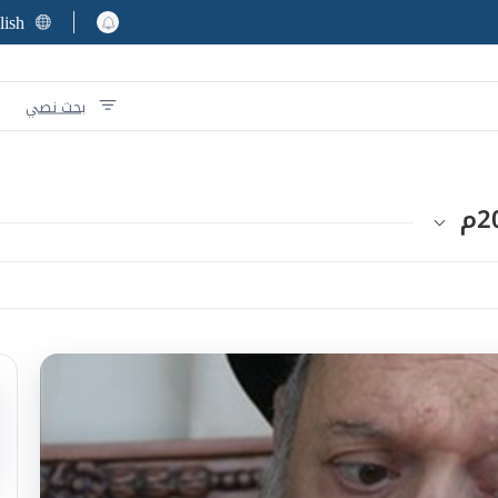
lish
بحث نصي