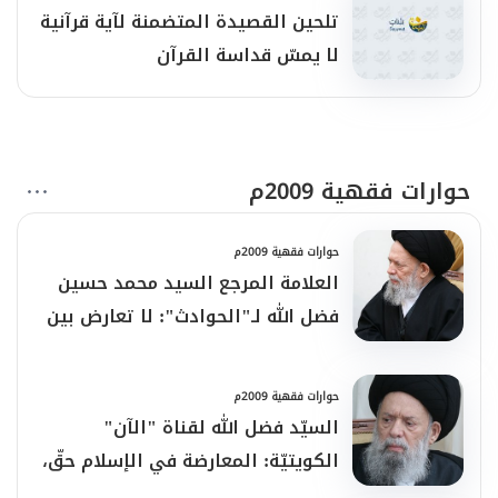
تلحين القصيدة المتضمنة لآية قرآنية
لا يمسّ قداسة القرآن
حوارات فقهية 2009م
حوارات فقهية 2009م
العلامة المرجع السيد محمد حسين
فضل الله لـ"الحوادث": لا تعارض بين
التزام المسلمين الشيعة بمرجعيتهم
الدينية وولائهم لأوطانهم
حوارات فقهية 2009م
السيّد فضل الله لقناة "الآن"
الكويتيّة: المعارضة في الإسلام حقّ،
والفتاوى المنفتحة على قضايا المرأة