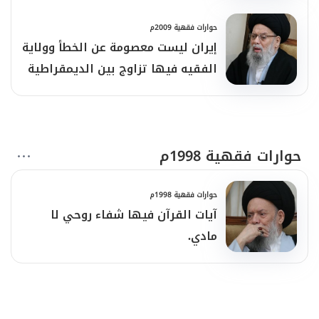
هي جزء من رسالتي
حوارات فقهية 2009م
إيران ليست معصومة عن الخطأ وولاية
الفقيه فيها تزاوج بين الديمقراطية
في الانتخاب وبين مسألة الولاية فضل
الله:الإسلام يختزن الدولة في داخله،
فلا معنى أن نفصل بين الدّين والدولة
حوارات فقهية 1998م
حوارات فقهية 1998م
آيات القرآن فيها شفاء روحي لا
مادي.