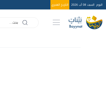
اليوم
السبت 08 آب 2026
التاريخ الهجري