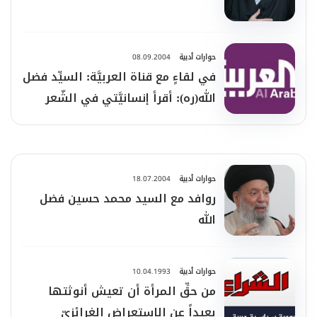
حوارات أدبية
08.09.2004
في لقاءٍ مع قناة العربيَّة: السيِّد فضل
الله(ره): أقرأ إنسانيَّتي في الشّعر
حوارات أدبية
18.07.2004
روافد مع السيد محمد حسين فضل
الله
حوارات أدبية
10.04.1993
من حقِّ المرأة أن تعيش أنوثتها
بعيداً عن الاستعراض الغرائزيّ