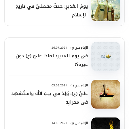
يومُ الغديرِ: حدثٌ مفصليٌّ في تاريخِ
الإسلامِ
الإمام علي (ع)
26.07.2021
في يوم الغدير: لماذا عليّ (ع) دون
غيره؟!
الإمام علي (ع)
03.05.2021
عليٌّ (ع): وُلِدَ في بيتِ الله واستُشهِد
في محرابِه
الإمام علي (ع)
14.03.2021