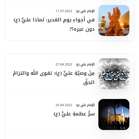
الإمام علي (ع)
17.07.2022
في أجواءِ يومِ الغدير: لماذا عليٌّ (ع)
دون غيره؟!
الإمام علي (ع)
27.04.2022
مِنْ وصيَّةِ عليٍّ (ع): تقوى الله والتزامُ
الحقِّ
الإمام علي (ع)
25.04.2022
سرُّ عظمةِ عليٍّ (ع)