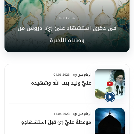
09.03.2026
في ذكرى استشهاد عليّ (ع): دروس من
وصاياه الأخيرة
الإمام علي (ع)
01.06.2023
عليٌّ وليد بيت الله وشهيده
الإمام علي (ع)
11.04.2023
موعظةُ عليٍّ (ع) قبلَ استشهادِهِ