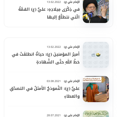
الإمام علي (ع)
13.02.2022
في ذِكْرَى مِيلادِهِ: عليٌّ (ع) القمَّةُ
الّتي نتطلَّعُ إليها
الإمام علي (ع)
13.02.2022
أميرُ المؤمنينَ (ع): حياةٌ انطلقَتْ في
خطِّ اللهِ حتَّى الشَّهادةِ
الإمام علي (ع)
03.08.2021
عليٌّ (ع): النَّموذجُ الأمثلُ في التصدّقِ
والعطاءِ
الإمام علي (ع)
28.07.2021