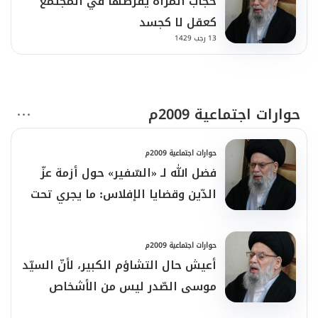
حجاب المرأة يفرضها في المجتمع
كعقل لا كجسد
13 رجب 1429
حوارات اجتماعية 2009م
حوارات اجتماعية 2009م
فضل الله لـ «السّفير» حول أزمة عزّ
الدّين وقضايا الإفلاس: ما يجري تحت
عنوان عقود المضاربة ليس واقعيّاً
وغير شرعيّ
حوارات اجتماعية 2009م
أعيش حال التشاؤم الكبير، لأنّ السيّد
موسى الصّدر ليس من الأشخاص
الّذين يخطفون ليبقوا!