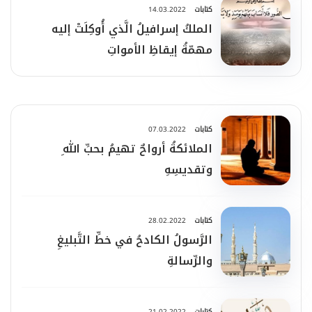
كتابات
14.03.2022
الملكُ إسرافيلُ الَّذي أُوكِلَتْ إليه
مهمّةُ إيقاظِ الأمواتِ
كتابات
07.03.2022
الملائكةُ أرواحٌ تهيمُ بحبِّ اللهِ
وتقديسِهِ
كتابات
28.02.2022
الرَّسولُ الكادحُ في خطِّ التَّبليغِ
والرِّسالةِ
كتابات
21.02.2022