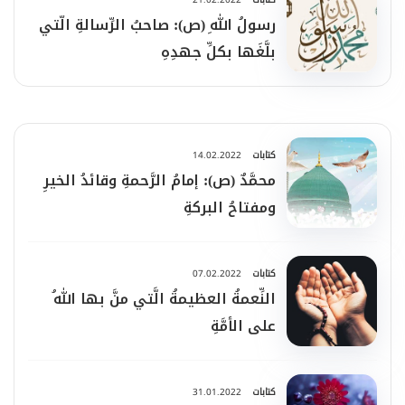
رسولُ اللهِ (ص): صاحبُ الرِّسالةِ الّتي
بلَّغَها بكلِّ جهدِهِ
كتابات
14.02.2022
محمَّدٌ (ص): إمامُ الرَّحمةِ وقائدُ الخيرِ
ومفتاحُ البركةِ
كتابات
07.02.2022
النِّعمةُ العظيمةُ الَّتي منَّ بها اللهُ
على الأمَّةِ
كتابات
31.01.2022