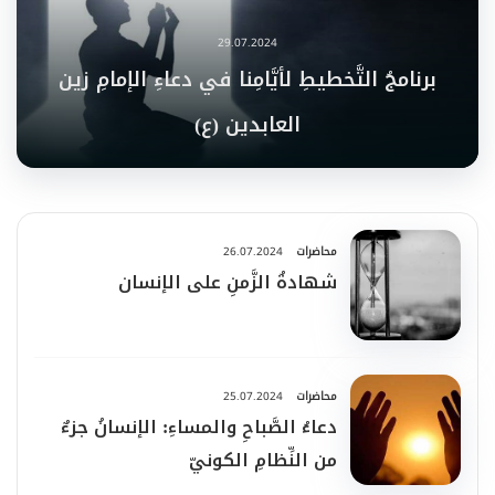
29.07.2024
برنامجُ التَّخطيطِ لأيَّامِنا في دعاءِ الإمامِ زين
العابدين (ع)
محاضرات
26.07.2024
شهادةُ الزَّمنِ على الإنسان
محاضرات
25.07.2024
دعاءُ الصَّباحِ والمساءِ: الإنسانُ جزءٌ
من النِّظامِ الكونيّ