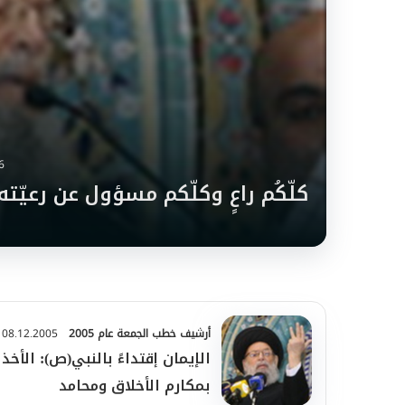
6
كلّكُم راعٍ وكلّكم مسؤول عن رعيّته
أرشيف خطب الجمعة عام 2005
08.12.2005
الإيمان إقتداءً بالنبي(ص): الأخذ
بمكارم الأخلاق ومحامد