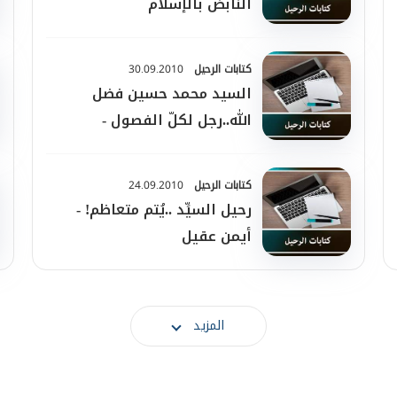
النّابض بالإسلام
كتابات الرحيل
30.09.2010
السيد محمد حسين فضل
الله..رجل لكلّ الفصول -
فرانكلين لامب
كتابات الرحيل
24.09.2010
رحيل السيِّد ..يُتم متعاظم! -
أيمن عقيل
المزيد