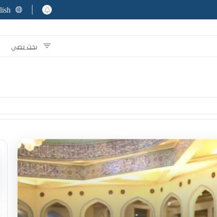
lish
بحث نصي