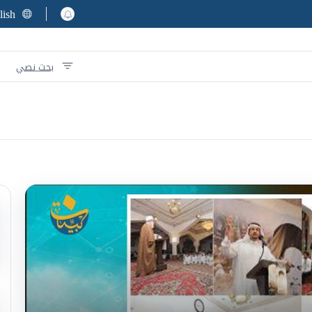
lish
بحث نصي