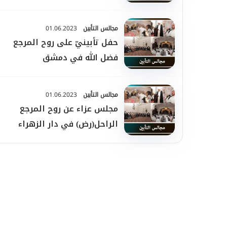
مجالس التأبين
01.06.2023
حفل تأبينيّ على روح المرجع
فضل الله في دمشق
مجالس التأبين
01.06.2023
مجلس عزاء عن روح المرجع
الراحل(رض) في دار الزهراء
الكويت