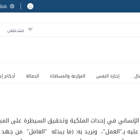
lish
بحث نصي
ال ..
إجارة النفس
المزارعة والمساقاة
الجعالة
أحكام إج
لإنساني في إحداث الملكية وتحقيق السيطرة على المباح
يه بـ"العمل"، ونريد به: (ما يبذله "العامل" من جهد لإ