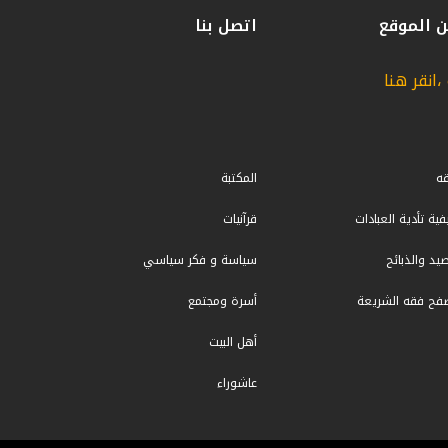
 الموقع
اتصل بنا
انقر هنا
ه
المكتبة
فية تأدية العبادات
قرآنيات
صيد والذبائح
سياسة و فكر سياسي
فح فقه الشريعة
أسرة ومجتمع
أهل البيت
عاشوراء