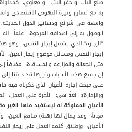
صنع الباب أو حفر البئر، أو معنوي، كمداواة
به مع تسارع وتيرة النهوض الاقتصادي واشت
واسعة في شرائع ودساتير الدول الحديثة، 
الوصول به إلى أهدافه المرجوة، علماً أنه 
"الإجارة" الذي يشمل إيجار النفس، وهو هذا 
إيجار النفس ومسائل موضوع إيجار العين، لأ
مثل الجعالة والمزارعة والمساقاة، مضافاً 
إن جميع هذه الأسباب وغيرها قد دعتنا إلى 
على مبحث إجارة الأعيان الذي ذكرناه فيه خاتم
و(الإجارة): لغةً هي: الأجرة على العمل، ث
الأعيان المملوكة له ليستفيد منها الغير م
مجاناً، وقد يقال لها (هبة) منافع العين، 
الأعيان، وإطلاق كلمة العمل على إيجار النف