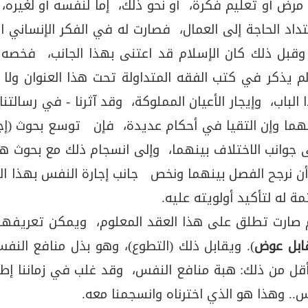
 مرض أو تعليم فكرة، أو نحو ذلك، إما لنفسه أو لغيره، م
داد الحاجة إلى العمال، فصارت له في الفكر الإنساني 
وقبل ذلك كان الإسلام قد اعتنى بهذا الجانب، فخصه ب
لم يذكر في كتب الفقه المتداولة تحت هذا العنوان ول
الباب، وإيجار الأعيان المملوكة، وقد آثرنا - في رسالت
نهما وإن التقيا في أحكام عديدة، فإن توسع بحوث (إج
إلى جوانب الاختلاف بينهما، وإلى انسجام ذلك مع بحوث
أن نرجح الفصل بينهما ونخص جانب إجارة النفس بهذا ا
ة له لتأكيد أولويته عليه.
م صارت تطلق على هذا العقد المعلوم، ويمكن تعريفها ب
قابل عوض
). ويقابل ذلك (التطوع)، وهو بذل منافع النفس
وأقل من ذلك: هبة منافع النفس، وقد غلب في زماننا إطلا
س.. وهذا هو الذي اخترناه وانسجمنا معه.