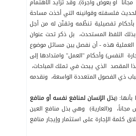
جاناً أو بعوض وأجرة). وقد تزايد الاهتمام
الحديث فلسفته وقوانينه التي أخذت مساحة
أحكام تفصيلية تنظّمه وتقنّن له من أجل
ا بذلك اللفظ المستحدث، بل ذكر تحت عنوان
نا العملية هذه - أن نفصل بين مسائل موضوع
ارة النفس) وأحكام "العمل" وامتدادها إلى
 هذا المقصد الذي يبحث في تملك المباحات،
لباب ذي الفصول المتعددة الواسعة، ونقدمه
أنها: (
بذل الإنسان لمنافع نفسه أو منافع
 مجاناً، و(العارية) وهي بذل منافع العين
ق كلمة الإجارة على استثمار وإيجار منافع