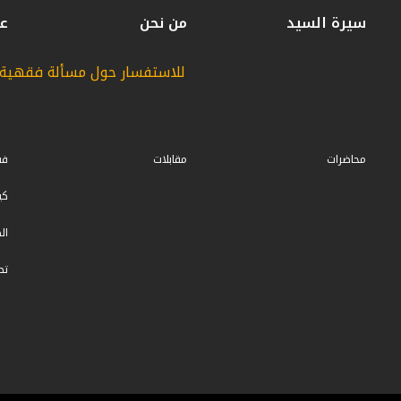
سيرة السيد
من نحن
عن
للاستفسار حول مسألة فقهية ،
محاضرات
مقابلات
فق
كي
ال
تص