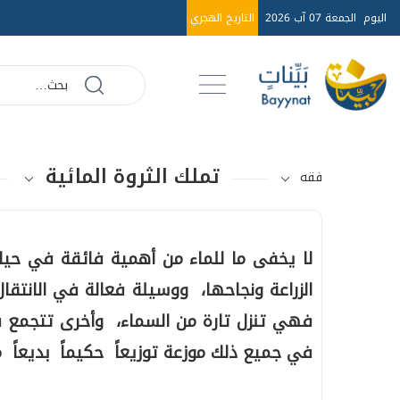
اليوم
الجمعة 07 آب 2026
التاريخ الهجري
تملك الثروة المائية
فقه
لا يخفى ما للماء من أهمية فائقة في حي
الزراعة ونجاحها، ووسيلة فعالة في الانتقال
فهي تنزل تارة من السماء، وأخرى تتجمع في
في جميع ذلك موزعة توزيعاً حكيماً بديعاً م