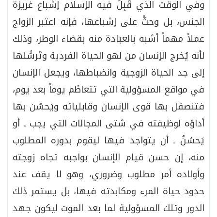
وفي الوقت الذي قَبِلَ فيه الإسلام إشباع غريزة
الجنس، بل وحثَّ على إشباعها، فإنه اعتبر الزواج
عملاً مهماً أشبه بالعبادة منه بقضاء الوطر، وذلك
لأنه يُخرج الإنسان من لهو الحياة الفردية وتَرسُّلها
إلى جد الحياة الزوجية وانضباطها، ويجعل الإنسان
في مواقع المسؤولية التي تتعاظَم يوماً بعد يوم،
فتنصقل بها قوى الإنسان وقابلياته ويَحسُن بها
أداؤه لوظيفته في شتى المجالات التي يجب ـ أو
يَحسُنُ ـ أن يتواجد فيها ليقوم بدوره المطلوب
منه، إن حسن قيام الإنسان بواجبه تجاه زوجته
وأولاده أمر مطلوب وضروري، وهو لا يقف عند
حدود حياة المرء ومكابدته فيها، بل يستمر ذلك
الدور وتلك المسؤولية لما بعد الموت ليكون جهد