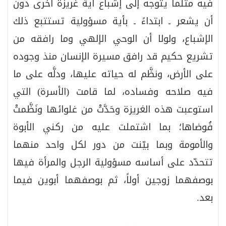
فيه مثلما يتوجه إلى إشباع أية غريزة أخرى دون
أن يشعر ـ ابتداءً ـ بأية مسؤولية تستتبع ذلك
الإشباع، ولولا أن الوحي الإلهي وما رافقه من
تشريع حكيم قد رافق مسيرة الإنسان منذ وجوده
على الأرض، ونظَّم له حياته عليها، ودلَّه على ما
فيه صلاحه وفساده، لما قامت (الأسرة) التي
استوعبت هذه الغريزة وحَدَّتْ من غلوائها ونَظَّمتْ
فُوضاها؛ بما اشتملت عليه من ركني الأبوة
والأمومة وبما بيّنت من دور لكل واحد منهما
تتحدّد على أساسه مسؤولية الرجل والمرأة فيها
بوصفهما زوجين أولاً، ثم بوصفهما أبوين فيما
بعد.