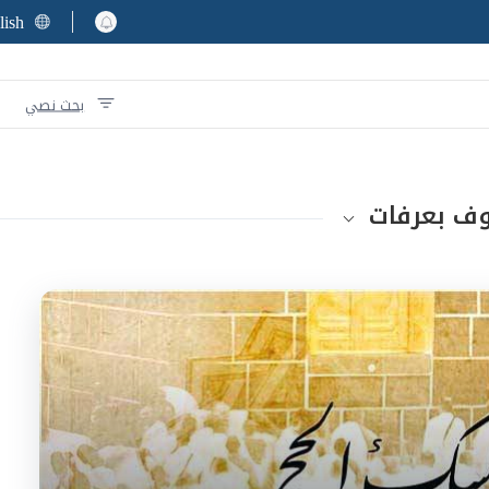
lish
بحث نصي
وف بعرفات