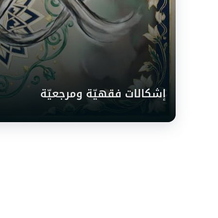
إشكالات فقهيّة ومرجعيّة