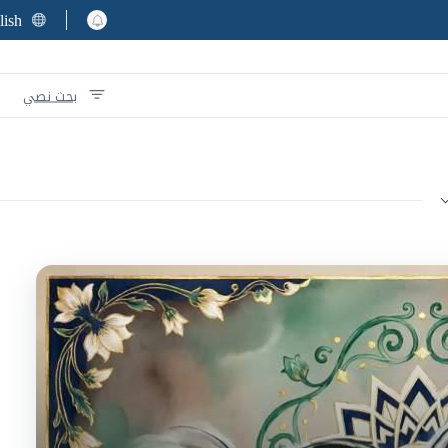
lish
بحث نصي