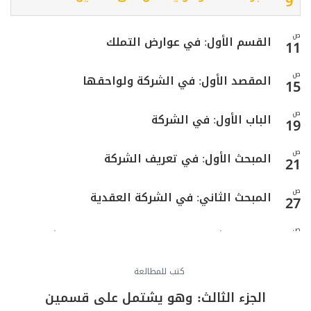
9
ص
القسم الأول: في عوارض التملك
11
ص
المقصد الأول: في الشركة ولواحقها
15
ص
الباب الأول: في الشركة
19
ص
المبحث الأول: في تعريف الشركة
21
ص
المبحث الثاني: في الشركة العقدية
27
ص
المبحث الثالث: في كيفية التصرّف بمال الشركة
32
ص
كتب للمطالعة
المبحث الرابع: في إزالة الشيوع بالقسمة
40
الجزء الثالث: وهو يشتمل على قسمين
ص