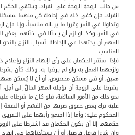
من جانب الزوجةِ الزوجةَ على انفراد، ويلتقي الحكم ا
انفراد، فإن كفى ذلك في إحاطة كل منهما بمشكلة 
وتداولا في الأمر وقررا ما يريانه مناسباً، وإلا فإن لز
في الأمر، وكذا لو لزم أن يسألا في شأنهما بعض ال
المهم أن يجتهدا في الإحاطة بأسباب النزاع بالنحو 
المناسب.
فإذا استقر الحكمان على رأي لإنهاء النزاع وإصلاح ذ
ولزمهما العمل به ولو لم يرضيا به، وذلك كأن يشرط
معين، أو في مسكن مخصوص، أو أن لا يُسكن معها أح
يشرطا على الزوجة أن تؤجله المهرَ الحالَّ إلى أجل، أ
نحو ذلك من الأمور السائغة، فلو كان ما شرطاه عليه
عليه ترك بعض حقوق ضرتها من القَسْم أو النفقة إرض
المحكوم عليه؛ وأما إذا اجتمع رأيهما على التفريق ب
حكمهما إلا أن يكون الحكمان قد اشترطا على الزوجين
وإن شاءا فرقا، فرضيا، أو أن يستأذناهما في إنفاذ م