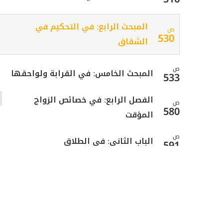
المبحث الرابع: في التحكيم في
ص
530
الشقاق
ص
المبحث الخامس: في القرابة ولواحقها
533
الفصل الرابع: في خصائص الزواج
ص
580
المؤقت
ص
الباب الثاني: في الطلاق
591
ص
الفصل الأول: في الطلاق
595
المبحث الأول: في شروط الطلاق
ص
597
والأقسام