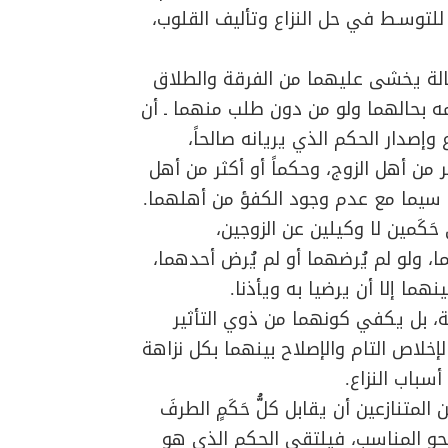
للتوسـط في حل النزاع وتأليف القلوب،
الة يخشى عليهما من الفرقة والطلاق
لمه بحالهما ولو من دون طلب منهما ـ أن
وإصدار الحكم الذي يريانه صالحاً،
 من أهل الزوج، وحكماً أو أكثر من أهل
ا سيما مع عدم وجود الكفؤ من أهلهما.
َكَمين لا وكيلين عن الزوجين،
ما، ولو لم يُرضهما أو لم يُرض أحدهما،
نهما إلا أن يرضيا به ويأذنا.
لة، بل يكفي كونهما من ذوي التأثير
لإخلاص التام والإصلاح بينهما بكل نزاهة
سباب النزاع.
متنازعين أن يقابل كلُّ حَكَمٍ الطرفَ
نحو المناسب، فيلتقي الحكم الذي هو