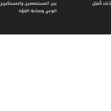
عاءِ كُمَيْل
بين المستضعفين والمستكبرين: 
الوعي وصناعة القوَّة