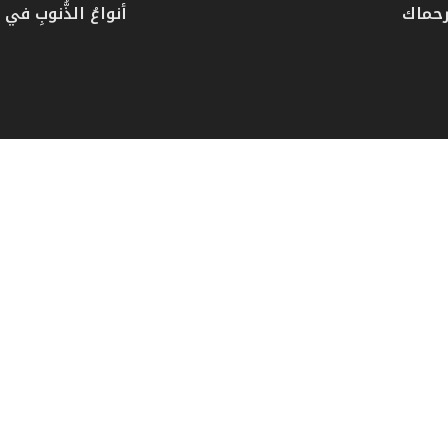
رحماك
أنواعُ الذُّنوبِ في دُ