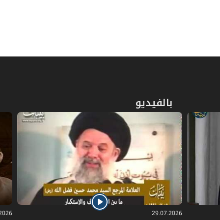
المبحث الأول: في إرث المتقربين بالنسب
685
المبحث الثاني: في تفصيل إرث ذوي
ص
716
الأسباب
ص
في ميراث ذوي الحالات المشكلة
720
المبحث الأول: في ميراث الغرقى
ص
بالفيديو
723
والمهدوم عليهم ونحوهم
ص
المبحث الثاني: في ميراث الخنثى
729
المبحث الثالث: في أمور مشكلة متفرقة
ص
731
بالميراث
.2026
29.07.2026