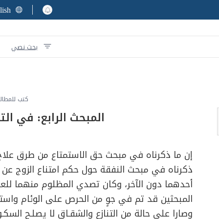
lish
بحث نصي
كتب للمطال
المبحث الرابع: في ا
إن ما ذكرناه في مبحث حق الاستمتاع من طرق علاج ن
ذكرناه في مبحث النفقة حول حكم امتناع الزوج عن ا
أحدهما دون الآخر، وكان تصدي المظلوم منهما للعل
المبحثين قد تم في جوٍ من الحرص على الوئام واستمرار
وصارا على حالة من التنازع والشقـاق لا يصلـح السكـو