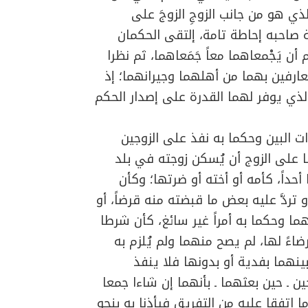
لذي هو من جانب الزوجِ الزوجَ على
صاحبه إحاطة تامة، إلتقى الحكمان
م أن يَجْمعاهما معاً جَمَعاهما، ثم نظرا
عارفين بهما من أهلهما وجيرانهما؛ إذ
الذي يوفر لهما القدرة على إصدار الحكم
ات البين وحكما به نفذ على الزوجين
ا على الزوج أن يُسكن زوجته في بلد
داً، كأمه أو أخته أو ضرتها؛ وكأن
و تردَّ عليه بعض ما قبضته منه قرضاً، أو
ما وحكما به أمراً غير سائغ، كأن شرطا
اءً لها، لم يصح منهما ولم يُلزم به
ينهما بفدية أو بدونها فلا ينفذ
 ـ حين بعثهما ـ بأنهما إن شاءا جمعا
ا اتفقا عليه من التفريق فيأذنا به بنحو