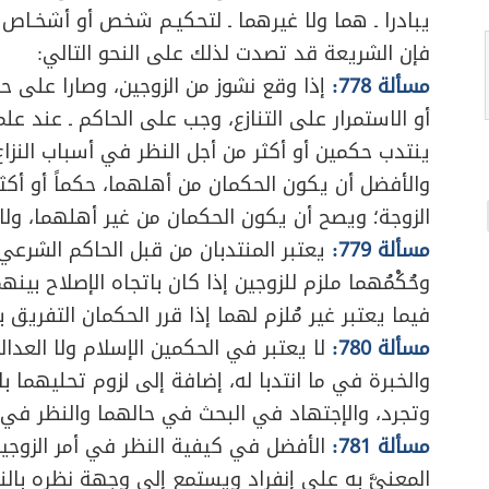
يبادرا ـ هما ولا غيرهما ـ لتحكيـم شخص أو أشخـاص 
فإن الشريعة قد تصدت لذلك على النحو التالي:
مسألة 778:
إذا وقع نشوز من الزوجين، وصارا على ح
أو الاستمرار على التنازع، وجب على الحاكم ـ عند ع
ينتدب حكمين أو أكثر من أجل النظر في أسباب النزاع 
والأفضل أن يكون الحكمان من أهلهما، حكماً أو أكثر
الزوجة؛ ويصح أن يكون الحكمان من غير أهلهما، ول
مسألة 779:
يعتبر المنتدبان من قبل الحاكم الشرعي ح
وحُكْمُهما ملزم للزوجين إذا كان باتجاه الإصلاح بينه
فيما يعتبر غير مُلزم لهما إذا قرر الحكمان التفريق بي
مسألة 780:
لا يعتبر في الحكمين الإسلام ولا العدا
والخبرة في ما انتدبا له، إضافة إلى لزوم تحليهما با
وتجرد، والإجتهاد في البحث في حالهما والنظر في أ
مسألة 781:
الأفضل في كيفية النظر في أمر الزوجين ال
المعنيَّ به على إنفراد ويستمع إلى وجهة نظره بال